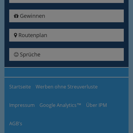
Gewinnen
Routenplan
Sprüche
Startseite
Werben ohne Streuverluste
Impressum
Google Analytics™
Über IPM
AGB's