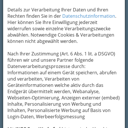
Ballonfahrten. Hier finden Ballonfahrer aus aller
Details zur Verarbeitung Ihrer Daten und Ihren
Welt ein vielfältiges Angebot und eine ideale
Rechten finden Sie in der
Datenschutzinformation
.
Infrastruktur um dem Gefühl - über den Wolken
Hier können Sie Ihre Einwilligung jederzeit
- gerecht zu werden.
widerrufen sowie einzelne Verarbeitungszwecke
Oder kulinarische
abwählen. Notwendige Cookies & Verarbeitungen
Schmankerl aus der
können nicht abgewählt werden.
Region:
Die bekannteste
Nach Ihrer Zustimmung (Art. 6 Abs. 1 lit. a DSGVO)
Weinstraße
ist sicher
führen wir und unsere Partner folgende
die Schilcher
Datenverarbeitungsprozesse durch:
Weinstraße. Jedoch alle acht Weinstraßen bieten
Informationen auf einem Gerät speichern, abrufen
Gaumenfreuden aus eigenem Anbau und
und verarbeiten, Verarbeiten von
Produktion. Das „Kulinarium Steiermark“ hat
Geräteinformationen welche aktiv durch das
einen weitverbreiteten Ruf weit über die
Endgerät übermittelt werden, Webanalyse,
Grenzen von Österreich hinaus.
Webseiten-Optimierung, Anzeigen externer (embed)
Inhalte, Personalisierung von Werbung und
Aber auch die Apfel-, Holz-, Wasser-, Schlösser-,
Inhalten, Personalisierte Werbung auf Basis von
Eisen- und Blumenstraße soll hier nicht
Login-Daten, Werbeerfolgsmessung
unerwähnt bleiben, die mit einer Vielzahl an
Sehenswürdigkeiten und Angeboten einen