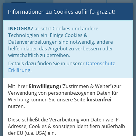
Toggle navi
Suche
Login
Menü
Informationen zu Cookies auf info-graz.at!
Home
Lifestyle
Hoamat - Steiermark - unsere Heimat
INFOGRAZ
.at setzt Cookies und andere
Freizeit in der Steiermark
Tourismusbüros in der Steiermark
Technologien ein. Einige Cookies &
Datenverarbeitungen sind notwendig, andere
Nav
Tourismusbüros in der
helfen dabei, das Angebot zu verbessern oder
wirtschaftlich zu betreiben.
Steiermark
Details dazu finden Sie in unserer
Datenschutz
Erklärung
.
Und die Steiermark bietet viel
Ob Sie nun Wandern, Radfahren, Bergsteigen,
Mit Ihrer
Einwilligung
('Zustimmen & Weiter') zur
Reiten oder auf einem der 25 Plätzen golfen
Verwendung von
personenbezogenen Daten für
wollen – im Winter Skifahren, Rodeln, Eislaufen
Werbung
können Sie unsere Seite
kostenfrei
oder auf über 2000 km Langlaufen wollen – die
nutzen.
Steiermark bietet für jedes Sportler-Herz und
jedem Erholungssuchenden das Richtige.
Diese schließt die Verarbeitung von Daten wie IP-
Adresse, Cookies & sonstigen Identifiern außerhalb
Die idealen meteorologischen
Ob ab in die Lüfte
:
der EU (u.a. USA) ein.
Voraussetzungen findet man hier für