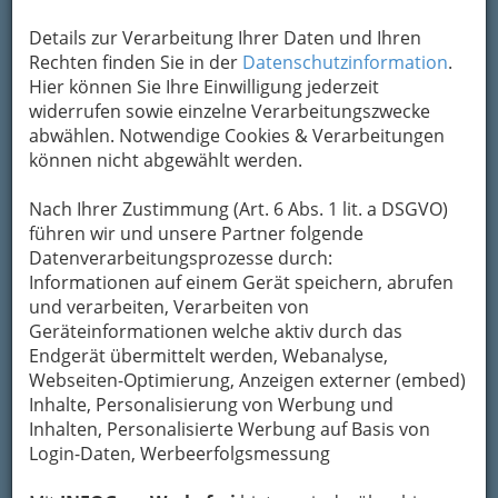
Um die Info-Graz Firmen
vor Spam-Mails zu
Details zur Verarbeitung Ihrer Daten und Ihren
bewahren
, verwenden wir an dieser Stelle zur
Rechten finden Sie in der
Datenschutzinformation
.
Übermittlung Ihrer Nachricht ein sicheres
Hier können Sie Ihre Einwilligung jederzeit
Formular. Ihre Nachricht wird nach dem
widerrufen sowie einzelne Verarbeitungszwecke
Absenden umgehend per Mail an das
abwählen. Notwendige Cookies & Verarbeitungen
Unternehmen TIP-City-Management
können nicht abgewählt werden.
weitergeleitet.
Nach Ihrer Zustimmung (Art. 6 Abs. 1 lit. a DSGVO)
Mein Name
führen wir und unsere Partner folgende
Datenverarbeitungsprozesse durch:
Informationen auf einem Gerät speichern, abrufen
Meine Email Adresse
und verarbeiten, Verarbeiten von
Geräteinformationen welche aktiv durch das
Endgerät übermittelt werden, Webanalyse,
Webseiten-Optimierung, Anzeigen externer (embed)
Mein Betreff
Inhalte, Personalisierung von Werbung und
Inhalten, Personalisierte Werbung auf Basis von
Login-Daten, Werbeerfolgsmessung
Meine Nachricht