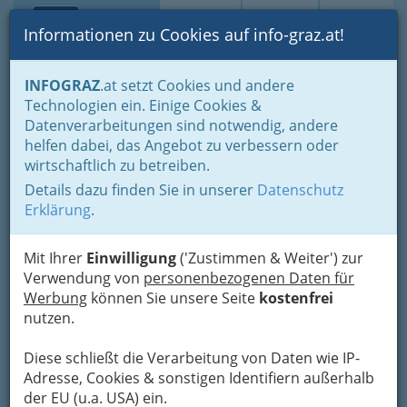
Toggle navi
Suche
Login
Menü
Informationen zu Cookies auf info-graz.at!
Home
Lifestyle
Hoamat - Steiermark - unsere Heimat
INFOGRAZ
.at setzt Cookies und andere
Freizeit in der Steiermark
Tourismusbüros in der Steiermark
Technologien ein. Einige Cookies &
TIP-City-Management
Datenverarbeitungen sind notwendig, andere
Nav
helfen dabei, das Angebot zu verbessern oder
Florianiplatz 6, 8200 Gleisdorf
wirtschaftlich zu betreiben.
+43 3112 5111
Details dazu finden Sie in unserer
Datenschutz
Erklärung
.
Mit Ihrer
Einwilligung
('Zustimmen & Weiter') zur
Karte
Verwendung von
personenbezogenen Daten für
Werbung
können Sie unsere Seite
kostenfrei
nutzen.
Adresse mit Google Maps anschauen
Diese schließt die Verarbeitung von Daten wie IP-
Adresse, Cookies & sonstigen Identifiern außerhalb
Kontaktaufnahme
der EU (u.a. USA) ein.