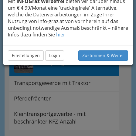
Mit
INFOGraz Werbefrei
bieten wir darüber hinaus
um € 4,99/Monat eine
'trackingfreie'
Alternative,
welche die Datenverarbeitungen im Zuge Ihrer
Fahrradbotendienst
Nutzung von info-graz.at von vornherein auf das
unbedingt notwendige Ausmaß beschränkt – nähere
Botendienste
Infos dazu finden Sie
hier
Müllabfuhr
Einstellungen
Login
Zustimmen & Weiter
Transportgewerbe mit KFZ
Transportgewerbe mit Traktor
Pferdefrächter
Kleintransportgewerbe - mit
beschränkter KFZ-Anzahl