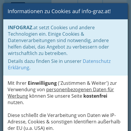
Toggle navi
Suche
Login
Menü
Informationen zu Cookies auf info-graz.at!
Home
Branchen
Gewerbe, Handwerk, Banken
INFOGRAZ
.at setzt Cookies und andere
Transport - Verkehr
Güterbeförderungs-Gewerbe
Technologien ein. Einige Cookies &
Transportgewerbe mit KFZ
Datenverarbeitungen sind notwendig, andere
Sonja Eibel & Co.
Nav
helfen dabei, das Angebot zu verbessern oder
wirtschaftlich zu betreiben.
Gesellschaft m.b.H.
Details dazu finden Sie in unserer
Datenschutz
Pirchäckerstraße 27, 8053 Graz-Neuhart
Erklärung
.
+43 316 272 266
+43 316 272 266-12
Mit Ihrer
Einwilligung
('Zustimmen & Weiter') zur
Verwendung von
personenbezogenen Daten für
Werbung
können Sie unsere Seite
kostenfrei
nutzen.
Karte
Diese schließt die Verarbeitung von Daten wie IP-
Adresse, Cookies & sonstigen Identifiern außerhalb
Adresse mit Google Maps anschauen
der EU (u.a. USA) ein.