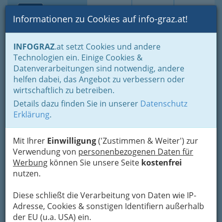
Toggle navi
Suche
Login
Menü
Informationen zu Cookies auf info-graz.at!
Home
Branchen
Einkaufen & Schenken - der Handel
INFOGRAZ
.at setzt Cookies und andere
Der Handel nach WKO-Gliederung
Technologien ein. Einige Cookies &
Holzhandel & Baustoffhandel
Fensterhandel und Türenhandel
Datenverarbeitungen sind notwendig, andere
Fenstertechnik Handels- u.
Nav
helfen dabei, das Angebot zu verbessern oder
wirtschaftlich zu betreiben.
Montage Ges.m.b.H.
Details dazu finden Sie in unserer
Datenschutz
Dr.-Heschl-Weg 6, 8054 Graz-Straßgang
Erklärung
.
+43 316 292 940
+43 316 2929 4075
Mit Ihrer
Einwilligung
('Zustimmen & Weiter') zur
Verwendung von
personenbezogenen Daten für
Werbung
können Sie unsere Seite
kostenfrei
nutzen.
Karte
Diese schließt die Verarbeitung von Daten wie IP-
Adresse, Cookies & sonstigen Identifiern außerhalb
Adresse mit Google Maps anschauen
der EU (u.a. USA) ein.