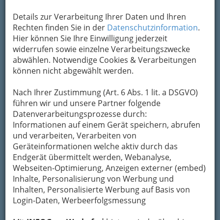
Räume oder den Außenbereich bei erhaltener
Durchgangsmöglichkeit
. Mit einem Schloss
Details zur Verarbeitung Ihrer Daten und Ihren
können Türen verschlossen und somit für
Rechten finden Sie in der
Datenschutzinformation
.
unberechtigte Personen unzugänglich
gemacht
Hier können Sie Ihre Einwilligung jederzeit
werden.
widerrufen sowie einzelne Verarbeitungszwecke
abwählen. Notwendige Cookies & Verarbeitungen
Weitere Funktionen der
können nicht abgewählt werden.
Tür sind der
Wärme-
und der Schallschutz
.
Nach Ihrer Zustimmung (Art. 6 Abs. 1 lit. a DSGVO)
Manchmal werden
führen wir und unsere Partner folgende
beispielsweise durch
Datenverarbeitungsprozesse durch:
bauliche Bestimmungen auch
Rauchschutz-,
Informationen auf einem Gerät speichern, abrufen
Strahlenschutz- (Röntgenräume) oder
und verarbeiten, Verarbeiten von
Brandschutztüren
gefordert. Diese
Geräteinformationen welche aktiv durch das
Zusatzfunktionen werden durch spezielle
Endgerät übermittelt werden, Webanalyse,
Einlagen oder die Abfolge mehrerer Türen
Webseiten-Optimierung, Anzeigen externer (embed)
erreicht. ©
WikipediA
Inhalte, Personalisierung von Werbung und
Inhalten, Personalisierte Werbung auf Basis von
Bezirksauswahl
Login-Daten, Werbeerfolgsmessung
Alle Bezirke