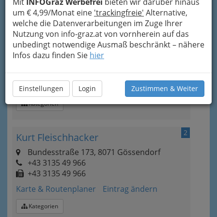
Mit
INFOGraz Werbefrei
bieten wir darüber hinaus
um € 4,99/Monat eine
'trackingfreie'
Alternative,
1
Fenstertechnik Handels- u. Montage
welche die Datenverarbeitungen im Zuge Ihrer
Ges.m.b.H.
Nutzung von info-graz.at von vornherein auf das
unbedingt notwendige Ausmaß beschränkt – nähere
Dr.-Heschl-Weg 6, 8054 Graz-Straßgang
Infos dazu finden Sie
hier
+43 316 292 940
+43 316 2929 4075
Karte & Routenplaner
Eintrag ändern
Einstellungen
Login
Zustimmen & Weiter
Kategorien
2
Kurt Fleischhacker
Bundesstraße 173, 8071 Gössendorf
+43 3135 49 966
+43 3135 49 966
Karte & Routenplaner
Eintrag ändern
Kategorien