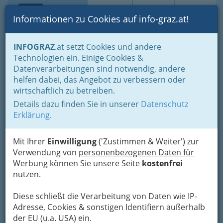
Toggle navi
Suche
Login
Menü
Informationen zu Cookies auf info-graz.at!
Home
Branchen
Einkaufen & Schenken - der Handel
INFOGRAZ
.at setzt Cookies und andere
Der Handel nach WKO-Gliederung
Technologien ein. Einige Cookies &
Holzhandel & Baustoffhandel
Fensterhandel und Türenhandel
Datenverarbeitungen sind notwendig, andere
Nav
helfen dabei, das Angebot zu verbessern oder
Fensterhandel und
wirtschaftlich zu betreiben.
Türenhandel
Details dazu finden Sie in unserer
Datenschutz
Erklärung
.
Eine Tür (von altgriech.
θύρα thýra „Tür“,
Mit Ihrer
Einwilligung
('Zustimmen & Weiter') zur
neugriech. „große
Verwendung von
personenbezogenen Daten für
Türen“), vor allem
Werbung
können Sie unsere Seite
kostenfrei
mitteldeutsch Türe,
nutzen.
auch Tor für größere
Exemplare, ist eine Einrichtung zum Schließen
Diese schließt die Verarbeitung von Daten wie IP-
einer Öffnung in einer Wand.
Die Tür erlaubt
Adresse, Cookies & sonstigen Identifiern außerhalb
das Abgrenzen von Räumen gegen andere
der EU (u.a. USA) ein.