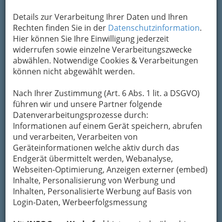
Details zur Verarbeitung Ihrer Daten und Ihren
Rechten finden Sie in der
Datenschutzinformation
.
Hier können Sie Ihre Einwilligung jederzeit
widerrufen sowie einzelne Verarbeitungszwecke
abwählen. Notwendige Cookies & Verarbeitungen
können nicht abgewählt werden.
Nach Ihrer Zustimmung (Art. 6 Abs. 1 lit. a DSGVO)
führen wir und unsere Partner folgende
Datenverarbeitungsprozesse durch:
...und ein zentrales Element für Sicherheit,
Informationen auf einem Gerät speichern, abrufen
Dämmung und Komfort. Im städtischen Umfeld
und verarbeiten, Verarbeiten von
von Graz gewinnt die Eingangstür besondere
Geräteinformationen welche aktiv durch das
Bedeutung – ob in sanierten Altbauten oder
Endgerät übermittelt werden, Webanalyse,
modernen Neubauten. Mit kluger Auswahl lässt
Webseiten-Optimierung, Anzeigen externer (embed)
sich hier Wohnqualität sichtbar und spürbar
Inhalte, Personalisierung von Werbung und
steigern.
Inhalten, Personalisierte Werbung auf Basis von
Warum die richtige
Login-Daten, Werbeerfolgsmessung
Eingangstür so wichtig ist