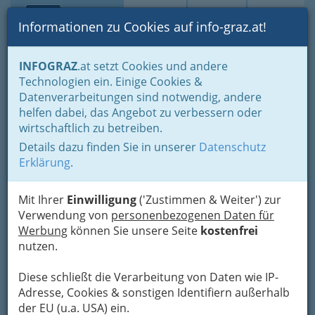
Toggle navi
Suche
Login
Menü
Informationen zu Cookies auf info-graz.at!
Home
Branchen
Einkaufen & Schenken - der Handel
INFOGRAZ
.at setzt Cookies und andere
Der Handel nach WKO-Gliederung
Technologien ein. Einige Cookies &
Holzhandel & Baustoffhandel
Fensterhandel und Türenhandel
Datenverarbeitungen sind notwendig, andere
helfen dabei, das Angebot zu verbessern oder
Eingangstür – der
wirtschaftlich zu betreiben.
stilprägende Zugang zu
Details dazu finden Sie in unserer
Datenschutz
Erklärung
.
Ihrem Zuhause
Mit Ihrer
Einwilligung
('Zustimmen & Weiter') zur
Die
Eingangstür
ist weit mehr als eine
Verwendung von
personenbezogenen Daten für
funktionale Barriere zwischen drinnen und
Werbung
können Sie unsere Seite
kostenfrei
draußen: Sie ist der erste Eindruck Ihres
nutzen.
Wohnraums, Ausdruck Ihres Stils...
Diese schließt die Verarbeitung von Daten wie IP-
Adresse, Cookies & sonstigen Identifiern außerhalb
der EU (u.a. USA) ein.