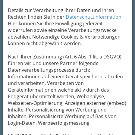
Räume oder den Außenbereich bei erhaltener
Durchgangsmöglichkeit
. Mit einem Schloss
Details zur Verarbeitung Ihrer Daten und Ihren
können Türen verschlossen und somit für
Rechten finden Sie in der
Datenschutzinformation
.
unberechtigte Personen unzugänglich
gemacht
Hier können Sie Ihre Einwilligung jederzeit
werden.
widerrufen sowie einzelne Verarbeitungszwecke
abwählen. Notwendige Cookies & Verarbeitungen
Weitere Funktionen der
können nicht abgewählt werden.
Tür sind der
Wärme-
und der Schallschutz
.
Nach Ihrer Zustimmung (Art. 6 Abs. 1 lit. a DSGVO)
Manchmal werden
führen wir und unsere Partner folgende
beispielsweise durch
Datenverarbeitungsprozesse durch:
bauliche Bestimmungen auch
Rauchschutz-,
Informationen auf einem Gerät speichern, abrufen
Strahlenschutz- (Röntgenräume) oder
und verarbeiten, Verarbeiten von
Brandschutztüren
gefordert. Diese
Geräteinformationen welche aktiv durch das
Zusatzfunktionen werden durch spezielle
Endgerät übermittelt werden, Webanalyse,
Einlagen oder die Abfolge mehrerer Türen
Webseiten-Optimierung, Anzeigen externer (embed)
erreicht. ©
WikipediA
Inhalte, Personalisierung von Werbung und
Inhalten, Personalisierte Werbung auf Basis von
Bezirksauswahl
Login-Daten, Werbeerfolgsmessung
Alle Bezirke