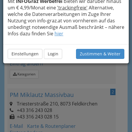
Mit
INFOGraz Werbefrei
bieten wir darüber hinaus
um € 4,99/Monat eine
'trackingfreie'
Alternative,
1
Fenster Pilz-Zettl
welche die Datenverarbeitungen im Zuge Ihrer
Nutzung von info-graz.at von vornherein auf das
Einödstraße 22, 8052 Graz-
unbedingt notwendige Ausmaß beschränkt – nähere
Wetzelsdorf
Infos dazu finden Sie
hier
+43 316 573 308
+43 316 573 579
+43 699 8159 3940
Einstellungen
Login
Zustimmen & Weiter
E-Mail
Karte & Routenplaner
Eintrag ändern
Kategorien
2
PM Miklautz Massivbau
Triesterstraße 210, 8073 Feldkirchen
+43 316 243 028
+43 316 243 028 15
E-Mail
Karte & Routenplaner