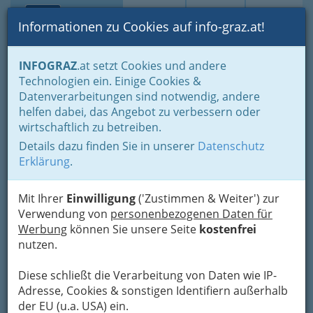
Toggle navi
Suche
Login
Menü
Informationen zu Cookies auf info-graz.at!
Home
Branchen
Einkaufen & Schenken - der Handel
INFOGRAZ
.at setzt Cookies und andere
Der Handel nach WKO-Gliederung
Technologien ein. Einige Cookies &
Holzhandel & Baustoffhandel
Fensterhandel und Türenhandel
Datenverarbeitungen sind notwendig, andere
Nav
helfen dabei, das Angebot zu verbessern oder
Fensterhandel und
wirtschaftlich zu betreiben.
Türenhandel
Details dazu finden Sie in unserer
Datenschutz
Erklärung
.
Eine Tür (von altgriech.
θύρα thýra „Tür“,
Mit Ihrer
Einwilligung
('Zustimmen & Weiter') zur
neugriech. „große
Verwendung von
personenbezogenen Daten für
Türen“), vor allem
Werbung
können Sie unsere Seite
kostenfrei
mitteldeutsch Türe,
nutzen.
auch Tor für größere
Exemplare, ist eine Einrichtung zum Schließen
Diese schließt die Verarbeitung von Daten wie IP-
einer Öffnung in einer Wand.
Die Tür erlaubt
Adresse, Cookies & sonstigen Identifiern außerhalb
das Abgrenzen von Räumen gegen andere
der EU (u.a. USA) ein.