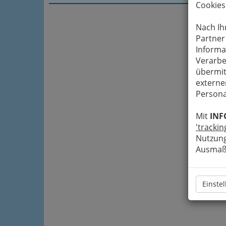
Cookies
Nach Ih
Partner
Informa
Verarbe
übermit
externe
Persona
Mit
INF
'trackin
Nutzung
Ausmaß 
Einste