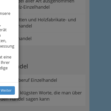
Holzhandel aller Art ausgenommen
Brennholz-Einzelhandel
unsere
Holz- Platten und Holzfabrikate- und
,
Furnierehandel
erät
n
Marmorhandel
ten,
smessung
ipps
t eine
 Ihrer
er Handel
dige
Der Lehrberuf Einzelhandel
 Weiter
Die wohl klügsten Worte, die man über
den Handel sagen kann