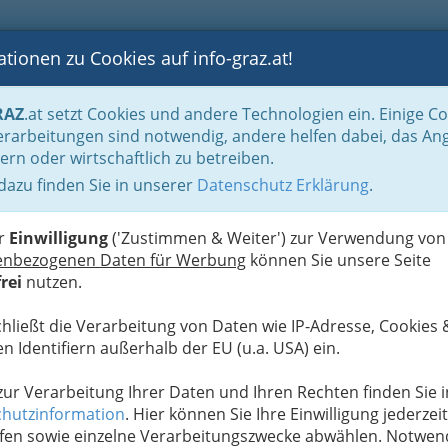
tionen zu Cookies auf info-graz.at!
B
F
G
B
GEN
LOGS
OTOS
ASTRONOMIE
RANCHEN
RAZ
.at setzt Cookies und andere Technologien ein. Einige C
Der Handel nach WKO-Gliederung
Holzhandel & Baustoffhandel
Fensterha
rarbeitungen sind notwendig, andere helfen dabei, das An
ern oder wirtschaftlich zu betreiben.
 dazu finden Sie in unserer
Datenschutz Erklärung
.
N
er
Einwilligung
('Zustimmen & Weiter') zur Verwendung von
enbezogenen Daten für Werbung
können Sie unsere Seite
rei
nutzen.
chließt die Verarbeitung von Daten wie IP-Adresse, Cookies 
n Identifiern außerhalb der EU (u.a. USA) ein.
 zur Verarbeitung Ihrer Daten und Ihren Rechten finden Sie i
hutzinformation
. Hier können Sie Ihre Einwilligung jederzeit
fen sowie einzelne Verarbeitungszwecke abwählen. Notwen