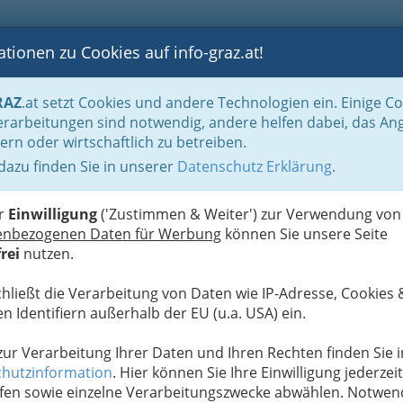
tionen zu Cookies auf info-graz.at!
B
F
G
B
GEN
LOGS
OTOS
ASTRONOMIE
RANCHEN
RAZ
.at setzt Cookies und andere Technologien ein. Einige C
ation und Consulting
Fachgruppe Unterneh-mensberatung und Informationst
rarbeitungen sind notwendig, andere helfen dabei, das An
ern oder wirtschaftlich zu betreiben.
 dazu finden Sie in unserer
Datenschutz Erklärung
.
N
er
Einwilligung
('Zustimmen & Weiter') zur Verwendung von
enbezogenen Daten für Werbung
können Sie unsere Seite
rei
nutzen.
chließt die Verarbeitung von Daten wie IP-Adresse, Cookies 
n Identifiern außerhalb der EU (u.a. USA) ein.
 zur Verarbeitung Ihrer Daten und Ihren Rechten finden Sie i
hutzinformation
. Hier können Sie Ihre Einwilligung jederzeit
fen sowie einzelne Verarbeitungszwecke abwählen. Notwen