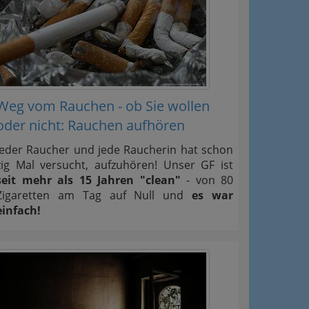
Weg vom Rauchen - ob Sie wollen
oder nicht: Rauchen aufhören
Jeder Raucher und jede Raucherin hat schon
zig Mal versucht, aufzuhören! Unser GF ist
seit mehr als 15 Jahren "clean"
- von 80
Zigaretten am Tag auf Null und
es war
einfach!