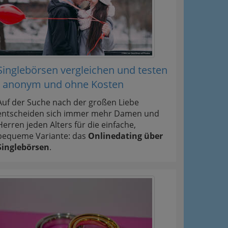
Singlebörsen vergleichen und testen
- anonym und ohne Kosten
Auf der Suche nach der großen Liebe
entscheiden sich immer mehr Damen und
Herren jeden Alters für die einfache,
bequeme Variante: das
Onlinedating über
Singlebörsen
.