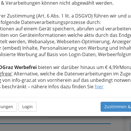
 & Verarbeitungen können nicht abgewählt werden.
rer Zustimmung (Art. 6 Abs. 1 lit. a DSGVO) führen wir und 
u bewahren
, verwenden wir an dieser Stelle zur
 folgende Datenverarbeitungsprozesse durch:
Formular. Ihre Nachricht wird nach dem Absenden
tionen auf einem Gerät speichern, abrufen und verarbeiten
.J. Büssenschütt weitergeleitet.
iten von Geräteinformationen welche aktiv durch das Endg
telt werden, Webanalyse, Webseiten-Optimierung, Anzeige
Meine Nachricht
r (embed) Inhalte, Personalisierung von Werbung und Inhal
lisierte Werbung auf Basis von Login-Daten, Werbeerfolg
OGraz Werbefrei
bieten wir darüber hinaus um € 4,99/Mona
gfreie'
Alternative, welche die Datenverarbeitungen im Zuge
 von info-graz.at von vornherein auf das unbedingt notwen
beschränkt – nähere Infos dazu finden Sie
hier
T
N
llungen
Login
Zustimmen &
Meine Nachricht senden