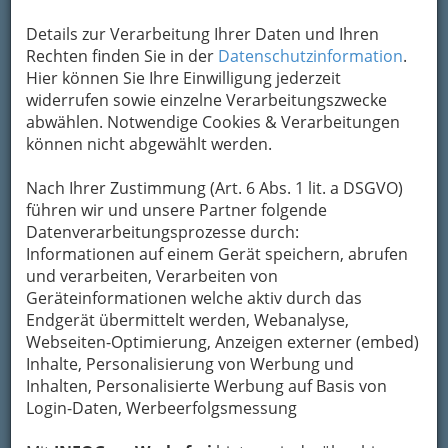
Details zur Verarbeitung Ihrer Daten und Ihren
Bezirksauswahl
Rechten finden Sie in der
Datenschutzinformation
.
Alle Bezirke
Hier können Sie Ihre Einwilligung jederzeit
widerrufen sowie einzelne Verarbeitungszwecke
1
abwählen. Notwendige Cookies & Verarbeitungen
Ananda Bioenergetic Products
können nicht abgewählt werden.
Schumanngasse 27, 8010 Graz
+43 316 339 993
Nach Ihrer Zustimmung (Art. 6 Abs. 1 lit. a DSGVO)
+43 316 325 177
führen wir und unsere Partner folgende
Datenverarbeitungsprozesse durch:
Karte & Routenplaner
Eintrag ändern
Informationen auf einem Gerät speichern, abrufen
Kategorien
und verarbeiten, Verarbeiten von
Geräteinformationen welche aktiv durch das
Endgerät übermittelt werden, Webanalyse,
2
Google
Webseiten-Optimierung, Anzeigen externer (embed)
Inhalte, Personalisierung von Werbung und
Webseite
Eintrag ändern
Inhalten, Personalisierte Werbung auf Basis von
Login-Daten, Werbeerfolgsmessung
Kategorien