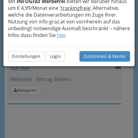
Mit
INFOGraz Werbefrei
bieten wir darüber hinaus
3
um € 4,99/Monat eine
'trackingfreie'
Alternative,
Rupp Qualitätsreinigung
welche die Datenverarbeitungen im Zuge Ihrer
Ragnitzstraße 16, 8010 Graz
Nutzung von info-graz.at von vornherein auf das
+43 316 319 003
unbedingt notwendige Ausmaß beschränkt – nähere
Infos dazu finden Sie
hier
Karte & Routenplaner
Eintrag ändern
Kategorien
Einstellungen
Login
Zustimmen & Weiter
4
tile.net
Webseite
Eintrag ändern
Kategorien