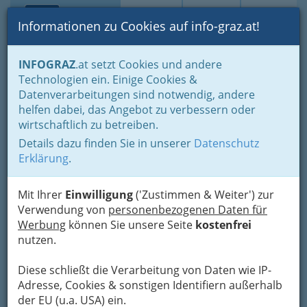
Toggle navi
Suche
Login
Menü
Informationen zu Cookies auf info-graz.at!
Home
Branchen
Informationsstellen
Internet - Suche
INFOGRAZ
.at setzt Cookies und andere
Usenet
Technologien ein. Einige Cookies &
Datenverarbeitungen sind notwendig, andere
Nav
Usenet
helfen dabei, das Angebot zu verbessern oder
wirtschaftlich zu betreiben.
Details dazu finden Sie in unserer
Datenschutz
Das Usenet ist älter als das Internet im heutigen
Erklärung
.
Sinn (Web) und die richtige Adresse, wenn Sie
schlicht Information ohne Schnörkel, Bilder und
Werbung suchen. In mehr als 50 000
Mit Ihrer
Einwilligung
('Zustimmen & Weiter') zur
Newgsgroups tauschen Menschen Gedanken,
Verwendung von
personenbezogenen Daten für
Wissen und Meinungen über alles Mögliche aus.
Werbung
können Sie unsere Seite
kostenfrei
Um das News-Angebot zu nützen, brauchen Sie
nutzen.
einen News-Server (normalerweise stellt Ihnen
Ihr Provider einen zur Verfügung) und einen
Diese schließt die Verarbeitung von Daten wie IP-
News-Client (Netscape oder Outlook reichen fürs
Adresse, Cookies & sonstigen Identifiern außerhalb
Erste aus).
der EU (u.a. USA) ein.