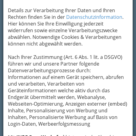
2
Fireball
Details zur Verarbeitung Ihrer Daten und Ihren
Webseite
Eintrag ändern
Rechten finden Sie in der
Datenschutzinformation
.
Hier können Sie Ihre Einwilligung jederzeit
Kategorien
widerrufen sowie einzelne Verarbeitungszwecke
abwählen. Notwendige Cookies & Verarbeitungen
können nicht abgewählt werden.
3
Google Österreich
Nach Ihrer Zustimmung (Art. 6 Abs. 1 lit. a DSGVO)
Webseite
Eintrag ändern
führen wir und unsere Partner folgende
Kategorien
Datenverarbeitungsprozesse durch:
Informationen auf einem Gerät speichern, abrufen
und verarbeiten, Verarbeiten von
4
Hotbot
Geräteinformationen welche aktiv durch das
Endgerät übermittelt werden, Webanalyse,
Webseite
Eintrag ändern
Webseiten-Optimierung, Anzeigen externer (embed)
Inhalte, Personalisierung von Werbung und
Kategorien
Inhalten, Personalisierte Werbung auf Basis von
Login-Daten, Werbeerfolgsmessung
5
Suchmaschinen-Index