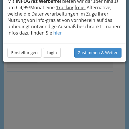
Mit
INFOGraz Werbefrei
bieten wir darüber hinaus
um € 4,99/Monat eine
Webseite
Eintrag ändern
'trackingfreie'
Alternative,
welche die Datenverarbeitungen im Zuge Ihrer
Kategorien
Nutzung von info-graz.at von vornherein auf das
unbedingt notwendige Ausmaß beschränkt – nähere
Infos dazu finden Sie
hier
6
Yahoo Deutschland
Webseite
Eintrag ändern
Einstellungen
Login
Zustimmen & Weiter
Kategorien