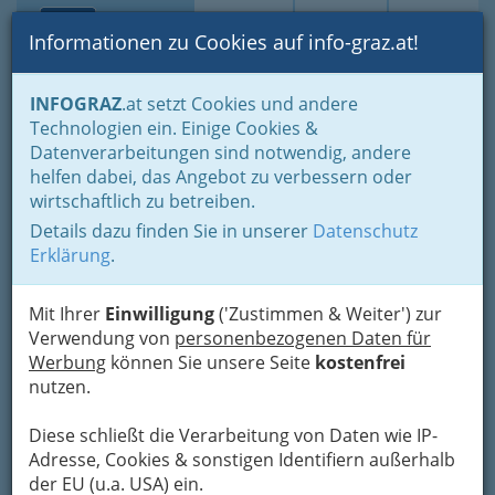
Toggle navi
Suche
Login
Menü
Informationen zu Cookies auf info-graz.at!
Home
Branchen
Informationsstellen
Internet - Suche
INFOGRAZ
.at setzt Cookies und andere
Int. Suchmaschine
Technologien ein. Einige Cookies &
Datenverarbeitungen sind notwendig, andere
Nav
Int. Suchmaschine
helfen dabei, das Angebot zu verbessern oder
wirtschaftlich zu betreiben.
Details dazu finden Sie in unserer
Datenschutz
Bezirksauswahl
Erklärung
.
Alle Bezirke
Mit Ihrer
Einwilligung
('Zustimmen & Weiter') zur
Verwendung von
personenbezogenen Daten für
1
Altavista
Werbung
können Sie unsere Seite
kostenfrei
nutzen.
Webseite
Eintrag ändern
Diese schließt die Verarbeitung von Daten wie IP-
Kategorien
Adresse, Cookies & sonstigen Identifiern außerhalb
der EU (u.a. USA) ein.