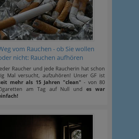
Weg vom Rauchen - ob Sie wollen
oder nicht: Rauchen aufhören
Jeder Raucher und jede Raucherin hat schon
zig Mal versucht, aufzuhören! Unser GF ist
seit mehr als 15 Jahren "clean"
- von 80
Zigaretten am Tag auf Null und
es war
einfach!