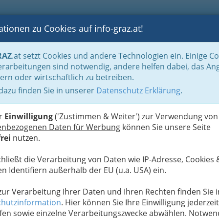
tionen zu Cookies auf info-graz.at!
B
F
G
B
GEN
LOGS
OTOS
ASTRONOMIE
RANCHEN
RAZ
.at setzt Cookies und andere Technologien ein. Einige C
Der Handel nach WKO-Gliederung
Versicherungsagent Graz und Umgebung - 
rarbeitungen sind notwendig, andere helfen dabei, das An
rtes Gewerbe
ern oder wirtschaftlich zu betreiben.
 dazu finden Sie in unserer
Datenschutz Erklärung
.
N
er
Einwilligung
('Zustimmen & Weiter') zur Verwendung von
enbezogenen Daten für Werbung
können Sie unsere Seite
rei
nutzen.
chließt die Verarbeitung von Daten wie IP-Adresse, Cookies 
n Identifiern außerhalb der EU (u.a. USA) ein.
 zur Verarbeitung Ihrer Daten und Ihren Rechten finden Sie i
hutzinformation
. Hier können Sie Ihre Einwilligung jederzeit
fen sowie einzelne Verarbeitungszwecke abwählen. Notwen