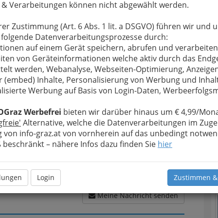
 & Verarbeitungen können nicht abgewählt werden.
rer Zustimmung (Art. 6 Abs. 1 lit. a DSGVO) führen wir und 
 folgende Datenverarbeitungsprozesse durch:
u bewahren
, verwenden wir an dieser Stelle zur
tionen auf einem Gerät speichern, abrufen und verarbeiten
T
Formular. Ihre Nachricht wird nach dem Absenden
iten von Geräteinformationen welche aktiv durch das Endg
Franz Zorn weitergeleitet.
telt werden, Webanalyse, Webseiten-Optimierung, Anzeige
D
r (embed) Inhalte, Personalisierung von Werbung und Inhal
Meine Nachricht
lisierte Werbung auf Basis von Login-Daten, Werbeerfolg
OGraz Werbefrei
bieten wir darüber hinaus um € 4,99/Mona
gfreie'
Alternative, welche die Datenverarbeitungen im Zuge
 von info-graz.at von vornherein auf das unbedingt notwen
beschränkt – nähere Infos dazu finden Sie
hier
N
llungen
Login
Zustimmen &
Meine Nachricht senden