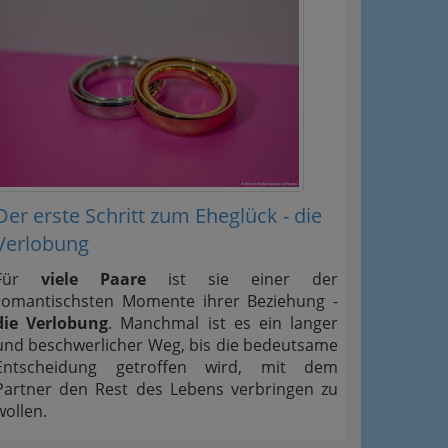
Der erste Schritt zum Eheglück - die
Verlobung
Für
viele Paare
ist sie einer der
romantischsten Momente ihrer Beziehung -
die Verlobung
. Manchmal ist es ein langer
und beschwerlicher Weg, bis die bedeutsame
Entscheidung getroffen wird, mit dem
Partner den Rest des Lebens verbringen zu
wollen.