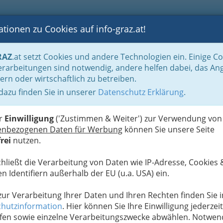
tionen zu Cookies auf info-graz.at!
B
F
G
B
GEN
LOGS
OTOS
ASTRONOMIE
RANCHEN
RAZ
.at setzt Cookies und andere Technologien ein. Einige C
Handel in Graz
Spezielles Einkaufen und Schenken
Versicherungsagenten
rarbeitungen sind notwendig, andere helfen dabei, das An
ern oder wirtschaftlich zu betreiben.
 dazu finden Sie in unserer
Datenschutz Erklärung
.
N
er
Einwilligung
('Zustimmen & Weiter') zur Verwendung von
enbezogenen Daten für Werbung
können Sie unsere Seite
rei
nutzen.
u bewahren
, verwenden wir an dieser Stelle zur
chließt die Verarbeitung von Daten wie IP-Adresse, Cookies 
Formular. Ihre Nachricht wird nach dem Absenden
n Identifiern außerhalb der EU (u.a. USA) ein.
eitergeleitet.
Meine Nachricht
 zur Verarbeitung Ihrer Daten und Ihren Rechten finden Sie i
hutzinformation
. Hier können Sie Ihre Einwilligung jederzeit
fen sowie einzelne Verarbeitungszwecke abwählen. Notwen