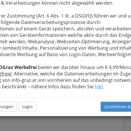
 & Verarbeitungen können nicht abgewählt werden.
rer Zustimmung (Art. 6 Abs. 1 lit. a DSGVO) führen wir und 
 folgende Datenverarbeitungsprozesse durch:
tionen auf einem Gerät speichern, abrufen und verarbeiten
iten von Geräteinformationen welche aktiv durch das Endg
T
telt werden, Webanalyse, Webseiten-Optimierung, Anzeige
r (embed) Inhalte, Personalisierung von Werbung und Inhal
Meine Nachricht senden
D
lisierte Werbung auf Basis von Login-Daten, Werbeerfolg
OGraz Werbefrei
bieten wir darüber hinaus um € 4,99/Mona
gfreie'
Alternative, welche die Datenverarbeitungen im Zuge
 von info-graz.at von vornherein auf das unbedingt notwen
beschränkt – nähere Infos dazu finden Sie
hier
llungen
Login
Zustimmen &
N