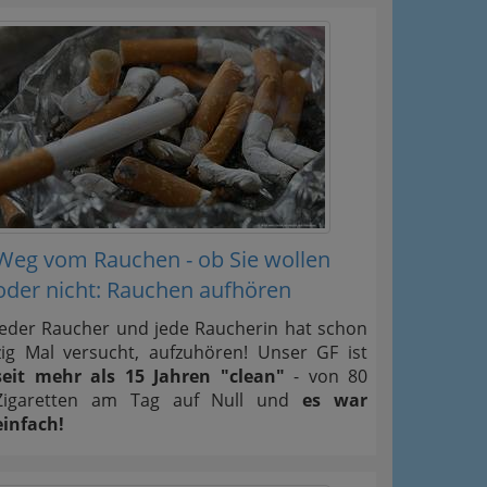
Weg vom Rauchen - ob Sie wollen
oder nicht: Rauchen aufhören
Jeder Raucher und jede Raucherin hat schon
zig Mal versucht, aufzuhören! Unser GF ist
seit mehr als 15 Jahren "clean"
- von 80
Zigaretten am Tag auf Null und
es war
einfach!