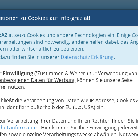
tionen zu Cookies auf info-graz.at!
B
F
G
B
GEN
LOGS
OTOS
ASTRONOMIE
RANCHEN
RAZ
.at setzt Cookies und andere Technologien ein. Einige C
heken
rarbeitungen sind notwendig, andere helfen dabei, das An
ern oder wirtschaftlich zu betreiben.
 dazu finden Sie in unserer
Datenschutz Erklärung
.
B
er
Einwilligung
('Zustimmen & Weiter') zur Verwendung von
enbezogenen Daten für Werbung
können Sie unsere Seite
rei
nutzen.
chließt die Verarbeitung von Daten wie IP-Adresse, Cookies 
n Identifiern außerhalb der EU (u.a. USA) ein.
 zur Verarbeitung Ihrer Daten und Ihren Rechten finden Sie i
hutzinformation
. Hier können Sie Ihre Einwilligung jederzeit
fen sowie einzelne Verarbeitungszwecke abwählen. Notwen