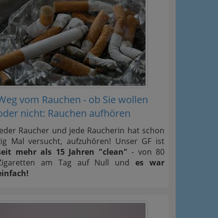
Weg vom Rauchen - ob Sie wollen
oder nicht: Rauchen aufhören
Jeder Raucher und jede Raucherin hat schon
zig Mal versucht, aufzuhören! Unser GF ist
seit mehr als 15 Jahren "clean"
- von 80
Zigaretten am Tag auf Null und
es war
einfach!