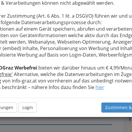
 & Verarbeitungen können nicht abgewählt werden.
rer Zustimmung (Art. 6 Abs. 1 lit. a DSGVO) führen wir und 
u bewahren
, verwenden wir an dieser Stelle zur
 folgende Datenverarbeitungsprozesse durch:
Formular. Ihre Nachricht wird nach dem Absenden
tionen auf einem Gerät speichern, abrufen und verarbeiten
o Café und Enoteca weitergeleitet.
iten von Geräteinformationen welche aktiv durch das Endg
telt werden, Webanalyse, Webseiten-Optimierung, Anzeige
Meine Nachricht
r (embed) Inhalte, Personalisierung von Werbung und Inhal
lisierte Werbung auf Basis von Login-Daten, Werbeerfolg
OGraz Werbefrei
bieten wir darüber hinaus um € 4,99/Mona
gfreie'
Alternative, welche die Datenverarbeitungen im Zuge
 von info-graz.at von vornherein auf das unbedingt notwen
beschränkt – nähere Infos dazu finden Sie
hier
llungen
Login
Zustimmen &
Meine Nachricht senden
T