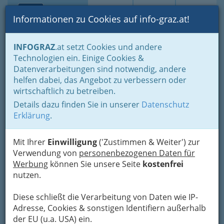
Toggle navi
Suche
Login
Menü
Informationen zu Cookies auf info-graz.at!
Home
Gastronomie
Beisln, Bars, Pubs & Wein
Vinotheken
INFOGRAZ
.at setzt Cookies und andere
Technologien ein. Einige Cookies &
L'Enoteca dei ciclopi -
Nav
Datenverarbeitungen sind notwendig, andere
Vincenzo Arrigo
helfen dabei, das Angebot zu verbessern oder
wirtschaftlich zu betreiben.
Sackstraße 14, 8010 Graz
Details dazu finden Sie in unserer
Datenschutz
+43 316 815 444
Erklärung
.
+43 316 815 455
Mit Ihrer
Einwilligung
('Zustimmen & Weiter') zur
Verwendung von
personenbezogenen Daten für
Werbung
können Sie unsere Seite
kostenfrei
Karte
nutzen.
Karte anzeigen
Diese schließt die Verarbeitung von Daten wie IP-
Adresse, Cookies & sonstigen Identifiern außerhalb
der EU (u.a. USA) ein.