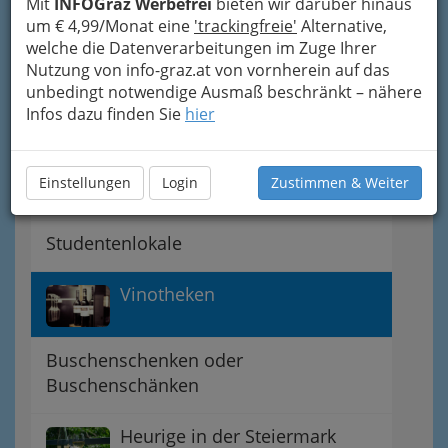
Mit
INFOGraz Werbefrei
bieten wir darüber hinaus
um € 4,99/Monat eine
'trackingfreie'
Alternative,
Bars
welche die Datenverarbeitungen im Zuge Ihrer
Nutzung von info-graz.at von vornherein auf das
unbedingt notwendige Ausmaß beschränkt – nähere
Bierlokale und Pubs
Infos dazu finden Sie
hier
Wirtshausbrauereien Graz und
Einstellungen
Login
Zustimmen & Weiter
Umgebung
Studentenlokale
Vinotheken
Buschenschenken oder
Buschenschänken
Heurige in der Steiermark