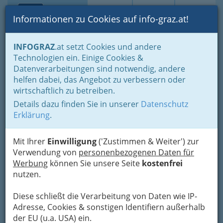
Toggle navi
Suche
Login
Menü
Informationen zu Cookies auf info-graz.at!
Home
Gastronomie
Beisln, Bars, Pubs & Wein
Vinotheken
INFOGRAZ
.at setzt Cookies und andere
Technologien ein. Einige Cookies &
Vinothek 8erl Graz - Ing.
Nav
Datenverarbeitungen sind notwendig, andere
Susanne Grussl
helfen dabei, das Angebot zu verbessern oder
wirtschaftlich zu betreiben.
Radetzkystraße 8, 8010 Graz
Details dazu finden Sie in unserer
Datenschutz
+43 664 131 50 73
Erklärung
.
Mit Ihrer
Einwilligung
('Zustimmen & Weiter') zur
Verwendung von
personenbezogenen Daten für
Karte
Werbung
können Sie unsere Seite
kostenfrei
nutzen.
Karte anzeigen
Diese schließt die Verarbeitung von Daten wie IP-
Adresse, Cookies & sonstigen Identifiern außerhalb
der EU (u.a. USA) ein.