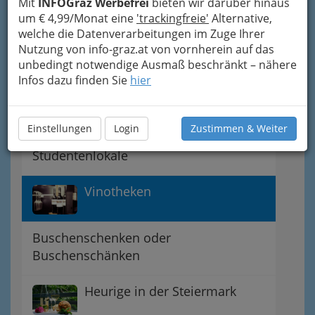
Mit
INFOGraz Werbefrei
bieten wir darüber hinaus
Bars
um € 4,99/Monat eine
'trackingfreie'
Alternative,
welche die Datenverarbeitungen im Zuge Ihrer
Nutzung von info-graz.at von vornherein auf das
Bierlokale und Pubs
unbedingt notwendige Ausmaß beschränkt – nähere
Infos dazu finden Sie
hier
Wirtshausbrauereien Graz und
Umgebung
Einstellungen
Login
Zustimmen & Weiter
Studentenlokale
Vinotheken
Buschenschenken oder
Buschenschänken
Heurige in der Steiermark