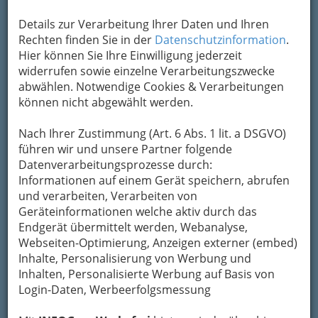
Details zur Verarbeitung Ihrer Daten und Ihren
Rechten finden Sie in der
Datenschutzinformation
.
Kontaktaufnahme
Hier können Sie Ihre Einwilligung jederzeit
Um die Info-Graz Firmen
vor Spam-Mails zu
widerrufen sowie einzelne Verarbeitungszwecke
bewahren
, verwenden wir an dieser Stelle zur
abwählen. Notwendige Cookies & Verarbeitungen
Übermittlung Ihrer Nachricht ein sicheres
können nicht abgewählt werden.
Formular. Ihre Nachricht wird nach dem
Absenden umgehend per Mail an das
Nach Ihrer Zustimmung (Art. 6 Abs. 1 lit. a DSGVO)
Unternehmen Volksschule Afritsch
führen wir und unsere Partner folgende
weitergeleitet.
Datenverarbeitungsprozesse durch:
Informationen auf einem Gerät speichern, abrufen
Mein Name
und verarbeiten, Verarbeiten von
Geräteinformationen welche aktiv durch das
Endgerät übermittelt werden, Webanalyse,
Meine Email Adresse
Webseiten-Optimierung, Anzeigen externer (embed)
Inhalte, Personalisierung von Werbung und
Inhalten, Personalisierte Werbung auf Basis von
Login-Daten, Werbeerfolgsmessung
Mein Betreff