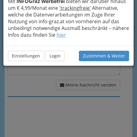
Mit
INFOGraz Werbefrei
bieten wir darüber hinaus
um € 4,99/Monat eine
'trackingfreie'
Alternative,
Meine Nachricht
welche die Datenverarbeitungen im Zuge Ihrer
Nutzung von info-graz.at von vornherein auf das
unbedingt notwendige Ausmaß beschränkt – nähere
Infos dazu finden Sie
hier
Einstellungen
Login
Zustimmen & Weiter
Meine Nachricht senden