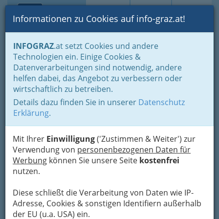
Toggle navi
Suche
Login
Menü
Informationen zu Cookies auf info-graz.at!
Home
Branchen
Bildung & Weiterbildung
Volksschulen
INFOGRAZ
.at setzt Cookies und andere
Technologien ein. Einige Cookies &
Volksschule Afritsch
Nav
Datenverarbeitungen sind notwendig, andere
helfen dabei, das Angebot zu verbessern oder
Marschallgasse 19, 8020 Graz
wirtschaftlich zu betreiben.
+43 316 713 425
+43 316 713 425
Details dazu finden Sie in unserer
Datenschutz
Erklärung
.
Mit Ihrer
Einwilligung
('Zustimmen & Weiter') zur
Integrationsklassen am Rosenberggürtel 12
Verwendung von
personenbezogenen Daten für
(dislozierte Klassen)
Werbung
können Sie unsere Seite
kostenfrei
Tel: 0316 / 323015-17 oder -50
nutzen.
Karte
Diese schließt die Verarbeitung von Daten wie IP-
Adresse, Cookies & sonstigen Identifiern außerhalb
Adresse mit Google Maps anschauen
der EU (u.a. USA) ein.