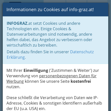
Toggle navi
Suche
Login
Menü
Informationen zu Cookies auf info-graz.at!
Home
Branchen
Bildung & Weiterbildung
Volksschulen
INFOGRAZ
.at setzt Cookies und andere
Technologien ein. Einige Cookies &
Volksschule Neuhart
Nav
Datenverarbeitungen sind notwendig, andere
helfen dabei, das Angebot zu verbessern oder
Kapellenstraße 100, 8053 Graz
wirtschaftlich zu betreiben.
+43 316 271 546
+43 316 271 546
Details dazu finden Sie in unserer
Datenschutz
Erklärung
.
Mit Ihrer
Einwilligung
('Zustimmen & Weiter') zur
Direktorin: Barbara Kern
Verwendung von
personenbezogenen Daten für
Werbung
können Sie unsere Seite
kostenfrei
Karte
nutzen.
Adresse mit Google Maps anschauen
Diese schließt die Verarbeitung von Daten wie IP-
Adresse, Cookies & sonstigen Identifiern außerhalb
der EU (u.a. USA) ein.