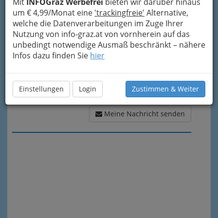
Mit
INFOGraz Werbefrei
bieten wir darüber hinaus
um € 4,99/Monat eine
'trackingfreie'
Alternative,
welche die Datenverarbeitungen im Zuge Ihrer
Nutzung von info-graz.at von vornherein auf das
unbedingt notwendige Ausmaß beschränkt – nähere
Infos dazu finden Sie
hier
Einstellungen
Login
Zustimmen & Weiter
Meine Nachricht senden