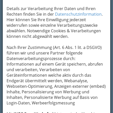
Kontaktaufnahme
Details zur Verarbeitung Ihrer Daten und Ihren
Um die Info-Graz Firmen
vor Spam-Mails zu
Rechten finden Sie in der
Datenschutzinformation
.
bewahren
, verwenden wir an dieser Stelle zur
Hier können Sie Ihre Einwilligung jederzeit
Übermittlung Ihrer Nachricht ein sicheres
widerrufen sowie einzelne Verarbeitungszwecke
Formular. Ihre Nachricht wird nach dem
abwählen. Notwendige Cookies & Verarbeitungen
Absenden umgehend per Mail an das
können nicht abgewählt werden.
Unternehmen Volksschule Neuhart
weitergeleitet.
Nach Ihrer Zustimmung (Art. 6 Abs. 1 lit. a DSGVO)
führen wir und unsere Partner folgende
Mein Name
Datenverarbeitungsprozesse durch:
Informationen auf einem Gerät speichern, abrufen
und verarbeiten, Verarbeiten von
Meine Email Adresse
Geräteinformationen welche aktiv durch das
Endgerät übermittelt werden, Webanalyse,
Webseiten-Optimierung, Anzeigen externer (embed)
Inhalte, Personalisierung von Werbung und
Mein Betreff
Inhalten, Personalisierte Werbung auf Basis von
Login-Daten, Werbeerfolgsmessung
Meine Nachricht