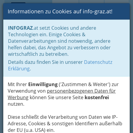
Toggle navi
Suche
Login
Menü
Informationen zu Cookies auf info-graz.at!
Home
Branchen
Bildung & Weiterbildung
Volksschulen
INFOGRAZ
.at setzt Cookies und andere
Technologien ein. Einige Cookies &
Volksschule Brockmann
Nav
Datenverarbeitungen sind notwendig, andere
helfen dabei, das Angebot zu verbessern oder
Brockmanngasse 119, 8010 Graz
wirtschaftlich zu betreiben.
+43 316 872 6720
+43 316 872 6721
Details dazu finden Sie in unserer
Datenschutz
Erklärung
.
Mit Ihrer
Einwilligung
('Zustimmen & Weiter') zur
Direktor: Peter Korun
Verwendung von
personenbezogenen Daten für
Werbung
können Sie unsere Seite
kostenfrei
Karte
nutzen.
Adresse mit Google Maps anschauen
Diese schließt die Verarbeitung von Daten wie IP-
Adresse, Cookies & sonstigen Identifiern außerhalb
der EU (u.a. USA) ein.