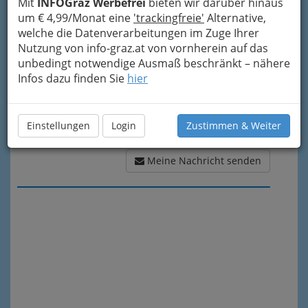
Mit
INFOGraz Werbefrei
bieten wir darüber hinaus
um € 4,99/Monat eine
'trackingfreie'
Alternative,
welche die Datenverarbeitungen im Zuge Ihrer
Nutzung von info-graz.at von vornherein auf das
unbedingt notwendige Ausmaß beschränkt – nähere
Infos dazu finden Sie
hier
Einstellungen
Login
Zustimmen & Weiter
Meine Nachricht senden