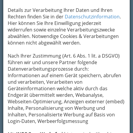
Kontaktaufnahme
Details zur Verarbeitung Ihrer Daten und Ihren
Um die Info-Graz Firmen
vor Spam-Mails zu
Rechten finden Sie in der
Datenschutzinformation
.
bewahren
, verwenden wir an dieser Stelle zur
Hier können Sie Ihre Einwilligung jederzeit
Übermittlung Ihrer Nachricht ein sicheres
widerrufen sowie einzelne Verarbeitungszwecke
Formular. Ihre Nachricht wird nach dem
abwählen. Notwendige Cookies & Verarbeitungen
Absenden umgehend per Mail an das
können nicht abgewählt werden.
Unternehmen Volksschule Brockmann
weitergeleitet.
Nach Ihrer Zustimmung (Art. 6 Abs. 1 lit. a DSGVO)
führen wir und unsere Partner folgende
Mein Name
Datenverarbeitungsprozesse durch:
Informationen auf einem Gerät speichern, abrufen
und verarbeiten, Verarbeiten von
Meine Email Adresse
Geräteinformationen welche aktiv durch das
Endgerät übermittelt werden, Webanalyse,
Webseiten-Optimierung, Anzeigen externer (embed)
Inhalte, Personalisierung von Werbung und
Mein Betreff
Inhalten, Personalisierte Werbung auf Basis von
Login-Daten, Werbeerfolgsmessung
Meine Nachricht