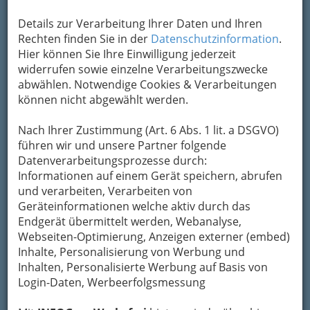
Begabungen der Kinder werden gewissenhaft
gefördert. Ein gesichertes Grundwissen als Basis
Details zur Verarbeitung Ihrer Daten und Ihren
für weiterführende Schulen wird angestrebt.
Rechten finden Sie in der
Datenschutzinformation
.
Eine offene Kommunikation mit allen Partnern
Hier können Sie Ihre Einwilligung jederzeit
in einer positiven Atmosphäre ist ein
widerrufen sowie einzelne Verarbeitungszwecke
grundlegendes Anliegen.
abwählen. Notwendige Cookies & Verarbeitungen
können nicht abgewählt werden.
Karte
Nach Ihrer Zustimmung (Art. 6 Abs. 1 lit. a DSGVO)
führen wir und unsere Partner folgende
Adresse mit Google Maps anschauen
Datenverarbeitungsprozesse durch:
Informationen auf einem Gerät speichern, abrufen
und verarbeiten, Verarbeiten von
Kontaktaufnahme
Geräteinformationen welche aktiv durch das
Endgerät übermittelt werden, Webanalyse,
Um die Info-Graz Firmen
vor Spam-Mails zu
Webseiten-Optimierung, Anzeigen externer (embed)
bewahren
, verwenden wir an dieser Stelle zur
Inhalte, Personalisierung von Werbung und
Übermittlung Ihrer Nachricht ein sicheres
Inhalten, Personalisierte Werbung auf Basis von
Formular. Ihre Nachricht wird nach dem
Login-Daten, Werbeerfolgsmessung
Absenden umgehend per Mail an das
Unternehmen Volksschule Geidorf