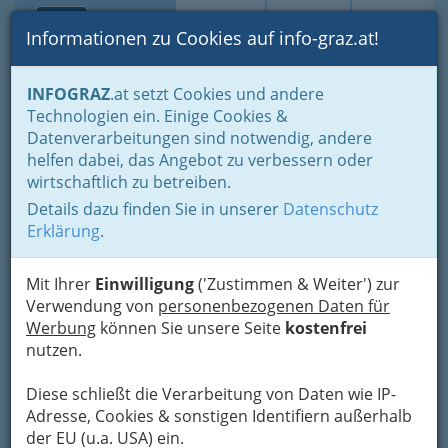
Toggle navi
Suche
Login
Menü
Informationen zu Cookies auf info-graz.at!
Home
Branchen
Bildung & Weiterbildung
Volksschulen
INFOGRAZ
.at setzt Cookies und andere
Technologien ein. Einige Cookies &
Volksschule Geidorf
Nav
Datenverarbeitungen sind notwendig, andere
helfen dabei, das Angebot zu verbessern oder
Muchargasse 23, 8010 Graz
wirtschaftlich zu betreiben.
+43 316 872 - 6800
+43 316 872 - 6801
Details dazu finden Sie in unserer
Datenschutz
Erklärung
.
Mit Ihrer
Einwilligung
('Zustimmen & Weiter') zur
Direktorin: Heidemarie Scheucher, Telefon
Verwendung von
personenbezogenen Daten für
Lehrerzimmer: +43 316 872 - 6802
Werbung
können Sie unsere Seite
kostenfrei
Die Volksschule Geidorf befindet sich in einer
nutzen.
verkehrsarmen Seitengasse am Fuße des
Schlossberges. Das sehr gut ausgebildete
Diese schließt die Verarbeitung von Daten wie IP-
LehrerInnenteam gestaltet einen Unterricht, der
Adresse, Cookies & sonstigen Identifiern außerhalb
Spaß und Leistung miteinander
verbindet. Die
der EU (u.a. USA) ein.