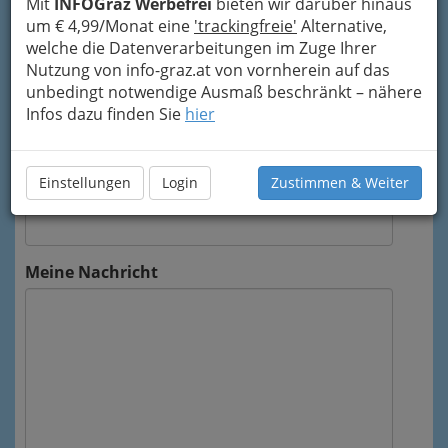
Mit
INFOGraz Werbefrei
bieten wir darüber hinaus
weitergeleitet.
um € 4,99/Monat eine
'trackingfreie'
Alternative,
Mein Name
welche die Datenverarbeitungen im Zuge Ihrer
Nutzung von info-graz.at von vornherein auf das
unbedingt notwendige Ausmaß beschränkt – nähere
Infos dazu finden Sie
hier
Meine Email Adresse
Einstellungen
Login
Zustimmen & Weiter
Mein Betreff
Meine Nachricht