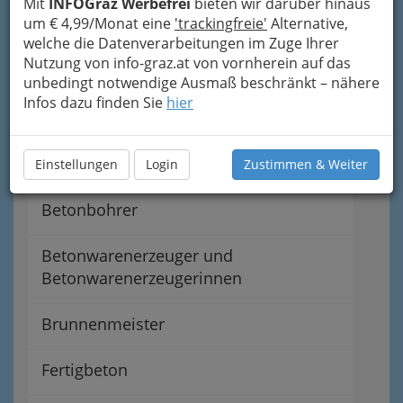
Türöffnungen
Mit
INFOGraz Werbefrei
bieten wir darüber hinaus
um € 4,99/Monat eine
'trackingfreie'
Alternative,
welche die Datenverarbeitungen im Zuge Ihrer
Abdichter gegen Feuchtigkeit &
Nutzung von info-graz.at von vornherein auf das
Druckwasser
unbedingt notwendige Ausmaß beschränkt – nähere
Infos dazu finden Sie
hier
Asphaltierer
Baugerüste- & Baugeräteverleiher
Einstellungen
Login
Zustimmen & Weiter
Betonbohrer
Betonwarenerzeuger und
Betonwarenerzeugerinnen
Brunnenmeister
Fertigbeton