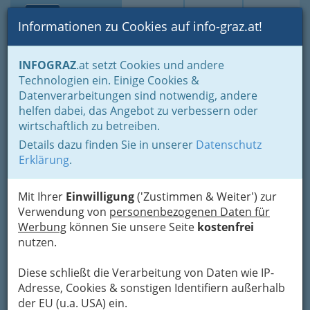
Toggle navi
Suche
Login
Menü
Informationen zu Cookies auf info-graz.at!
Home
Branchen
Gewerbe, Handwerk, Banken
INFOGRAZ
.at setzt Cookies und andere
Gewerbe & Handwerk, Gliederung der WKO
Bauhilfsgewerbe
Technologien ein. Einige Cookies &
Vollwärmeschutz
Datenverarbeitungen sind notwendig, andere
Agim Sulejmani
Nav
helfen dabei, das Angebot zu verbessern oder
wirtschaftlich zu betreiben.
Peter-Rosegger-Straße 57, 8053 Graz
Details dazu finden Sie in unserer
Datenschutz
Erklärung
.
Mit Ihrer
Einwilligung
('Zustimmen & Weiter') zur
Karte
Verwendung von
personenbezogenen Daten für
Werbung
können Sie unsere Seite
kostenfrei
nutzen.
Adresse mit Google Maps anschauen
Diese schließt die Verarbeitung von Daten wie IP-
Adresse, Cookies & sonstigen Identifiern außerhalb
der EU (u.a. USA) ein.