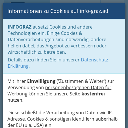
Toggle navi
Suche
Login
Menü
Informationen zu Cookies auf info-graz.at!
Home
Branchen
Einkaufen & Schenken - der Handel
INFOGRAZ
.at setzt Cookies und andere
Der Handel nach WKO-Gliederung
Parfümeriewarenhandel
Technologien ein. Einige Cookies &
Waschartikeleinzelhandel
Datenverarbeitungen sind notwendig, andere
Nav
helfen dabei, das Angebot zu verbessern oder
Waschartikeleinzelhandel
wirtschaftlich zu betreiben.
Details dazu finden Sie in unserer
Datenschutz
Erklärung
.
Nicht nur der eigene Körper muss mit Seifen, Duschgels,
Schampoos, ... gewaschen werden, sondern auch Dinge die
Ihnen lieb sind. Hierzu gibt es eben Waschmittel, Waschpulver,
Mit Ihrer
Einwilligung
('Zustimmen & Weiter') zur
Spülmittel und vieles mehr.
Verwendung von
personenbezogenen Daten für
Werbung
können Sie unsere Seite
kostenfrei
Bezirksauswahl
nutzen.
Alle Bezirke
Diese schließt die Verarbeitung von Daten wie IP-
Adresse, Cookies & sonstigen Identifiern außerhalb
1
Heinz Franz Buchegger
der EU (u.a. USA) ein.