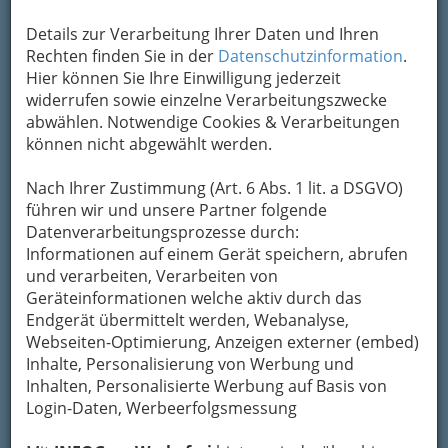
Riesstraße 26, 8010 Graz
Details zur Verarbeitung Ihrer Daten und Ihren
+43 316 381 777
Rechten finden Sie in der
Datenschutzinformation
.
Karte & Routenplaner
Eintrag ändern
Hier können Sie Ihre Einwilligung jederzeit
widerrufen sowie einzelne Verarbeitungszwecke
Kategorien
abwählen. Notwendige Cookies & Verarbeitungen
können nicht abgewählt werden.
2
Hairdreams Haarhandels GmbH
Nach Ihrer Zustimmung (Art. 6 Abs. 1 lit. a DSGVO)
führen wir und unsere Partner folgende
Floraquellweg 9, 8051 Graz
Datenverarbeitungsprozesse durch:
+43 316 6057 - 30
Informationen auf einem Gerät speichern, abrufen
+43 316 6057 - 539
und verarbeiten, Verarbeiten von
E-Mail
Karte & Routenplaner
Geräteinformationen welche aktiv durch das
Eintrag ändern
Endgerät übermittelt werden, Webanalyse,
Webseiten-Optimierung, Anzeigen externer (embed)
Kategorien
Inhalte, Personalisierung von Werbung und
Inhalten, Personalisierte Werbung auf Basis von
Login-Daten, Werbeerfolgsmessung