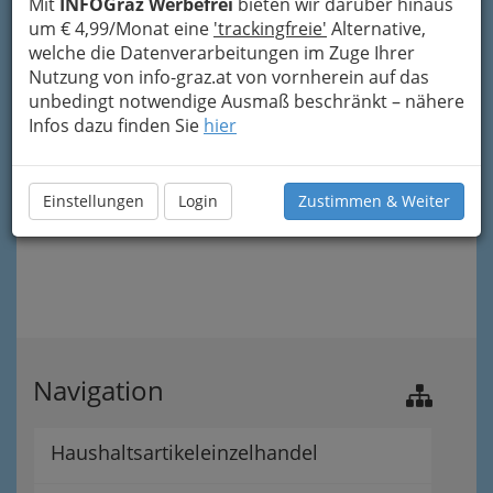
Mit
INFOGraz Werbefrei
bieten wir darüber hinaus
um € 4,99/Monat eine
'trackingfreie'
Alternative,
welche die Datenverarbeitungen im Zuge Ihrer
Nutzung von info-graz.at von vornherein auf das
unbedingt notwendige Ausmaß beschränkt – nähere
Infos dazu finden Sie
hier
Einstellungen
Login
Zustimmen & Weiter
Navigation
Haushaltsartikeleinzelhandel