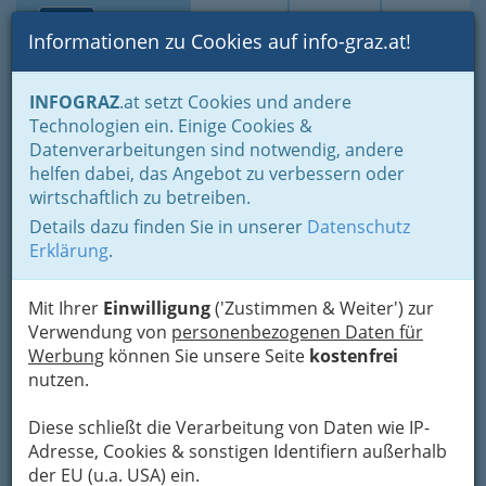
Toggle navi
Suche
Login
Menü
Informationen zu Cookies auf info-graz.at!
Home
Branchen
Freizeit & Sport
Frau von heute
INFOGRAZ
.at setzt Cookies und andere
Wellness und Fitness speziell für die Frau
Technologien ein. Einige Cookies &
MRS. SPORTY - Graz-
Datenverarbeitungen sind notwendig, andere
Nav
helfen dabei, das Angebot zu verbessern oder
Jakomini
wirtschaftlich zu betreiben.
Details dazu finden Sie in unserer
Datenschutz
Münzgrabenstraße 92 /1, 8010 Graz
Erklärung
.
+43 316 836 065
Mit Ihrer
Einwilligung
('Zustimmen & Weiter') zur
Verwendung von
personenbezogenen Daten für
Werbung
können Sie unsere Seite
kostenfrei
Karte
nutzen.
Adresse mit Google Maps anschauen
Diese schließt die Verarbeitung von Daten wie IP-
Adresse, Cookies & sonstigen Identifiern außerhalb
der EU (u.a. USA) ein.