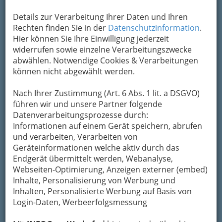
Kontaktaufnahme
Details zur Verarbeitung Ihrer Daten und Ihren
Rechten finden Sie in der
Datenschutzinformation
.
Um die Info-Graz Firmen
vor Spam-Mails zu
Hier können Sie Ihre Einwilligung jederzeit
bewahren
, verwenden wir an dieser Stelle zur
widerrufen sowie einzelne Verarbeitungszwecke
Übermittlung Ihrer Nachricht ein sicheres
abwählen. Notwendige Cookies & Verarbeitungen
Formular. Ihre Nachricht wird nach dem
können nicht abgewählt werden.
Absenden umgehend per Mail an das
Unternehmen MRS. SPORTY - Graz-Jakomini
Nach Ihrer Zustimmung (Art. 6 Abs. 1 lit. a DSGVO)
weitergeleitet.
führen wir und unsere Partner folgende
Mein Name
Datenverarbeitungsprozesse durch:
Informationen auf einem Gerät speichern, abrufen
und verarbeiten, Verarbeiten von
Meine Email Adresse
Geräteinformationen welche aktiv durch das
Endgerät übermittelt werden, Webanalyse,
Webseiten-Optimierung, Anzeigen externer (embed)
Inhalte, Personalisierung von Werbung und
Mein Betreff
Inhalten, Personalisierte Werbung auf Basis von
Login-Daten, Werbeerfolgsmessung