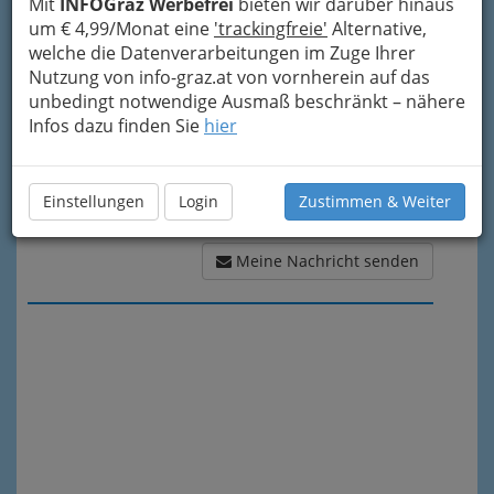
Meine Nachricht
Mit
INFOGraz Werbefrei
bieten wir darüber hinaus
um € 4,99/Monat eine
'trackingfreie'
Alternative,
welche die Datenverarbeitungen im Zuge Ihrer
Nutzung von info-graz.at von vornherein auf das
unbedingt notwendige Ausmaß beschränkt – nähere
Infos dazu finden Sie
hier
Einstellungen
Login
Zustimmen & Weiter
Meine Nachricht senden