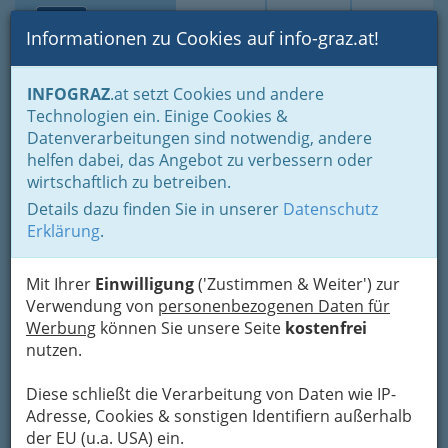
Toggle navi
Suche
Login
Menü
Informationen zu Cookies auf info-graz.at!
Home
Lifestyle
Freizeit & Sport in der Steiermark
INFOGRAZ
.at setzt Cookies und andere
Wohin am Wochenende
Technologien ein. Einige Cookies &
SCHLOSS SEGGAU
Datenverarbeitungen sind notwendig, andere
Nav
helfen dabei, das Angebot zu verbessern oder
Schlosstaverne & Weinkeller
wirtschaftlich zu betreiben.
Details dazu finden Sie in unserer
Datenschutz
Seggauberg 1, 8430 Leibnitz
Erklärung
.
+43 3452 82435 - 7605
+43 3452 82435 - 7777
Mit Ihrer
Einwilligung
('Zustimmen & Weiter') zur
Verwendung von
personenbezogenen Daten für
Werbung
können Sie unsere Seite
kostenfrei
nutzen.
Karte
Diese schließt die Verarbeitung von Daten wie IP-
Adresse mit Google Maps anschauen
Adresse, Cookies & sonstigen Identifiern außerhalb
der EU (u.a. USA) ein.