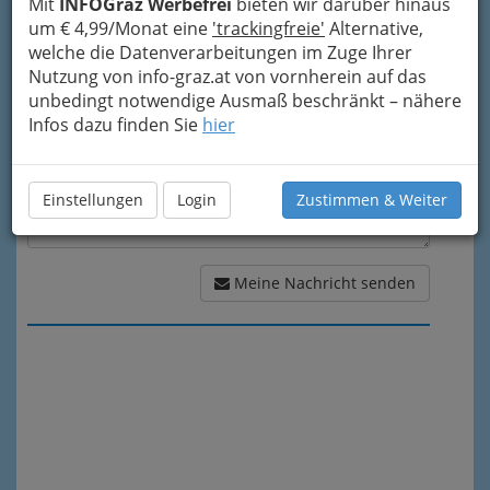
Mit
INFOGraz Werbefrei
bieten wir darüber hinaus
Meine Nachricht
um € 4,99/Monat eine
'trackingfreie'
Alternative,
welche die Datenverarbeitungen im Zuge Ihrer
Nutzung von info-graz.at von vornherein auf das
unbedingt notwendige Ausmaß beschränkt – nähere
Infos dazu finden Sie
hier
Einstellungen
Login
Zustimmen & Weiter
Meine Nachricht senden