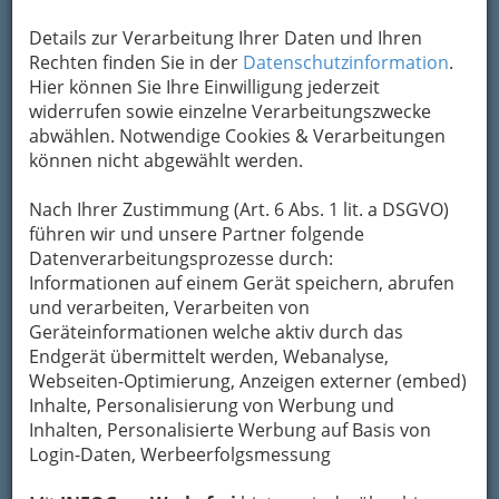
Details zur Verarbeitung Ihrer Daten und Ihren
Kontaktaufnahme
Rechten finden Sie in der
Datenschutzinformation
.
Hier können Sie Ihre Einwilligung jederzeit
Um die Info-Graz Firmen
vor Spam-Mails zu
widerrufen sowie einzelne Verarbeitungszwecke
bewahren
, verwenden wir an dieser Stelle zur
abwählen. Notwendige Cookies & Verarbeitungen
Übermittlung Ihrer Nachricht ein sicheres
können nicht abgewählt werden.
Formular. Ihre Nachricht wird nach dem
Absenden umgehend per Mail an das
Nach Ihrer Zustimmung (Art. 6 Abs. 1 lit. a DSGVO)
Unternehmen SCHLOSS SEGGAU Schlosstaverne
führen wir und unsere Partner folgende
& Weinkeller weitergeleitet.
Datenverarbeitungsprozesse durch:
Mein Name
Informationen auf einem Gerät speichern, abrufen
und verarbeiten, Verarbeiten von
Geräteinformationen welche aktiv durch das
Meine Email Adresse
Endgerät übermittelt werden, Webanalyse,
Webseiten-Optimierung, Anzeigen externer (embed)
Inhalte, Personalisierung von Werbung und
Inhalten, Personalisierte Werbung auf Basis von
Mein Betreff
Login-Daten, Werbeerfolgsmessung