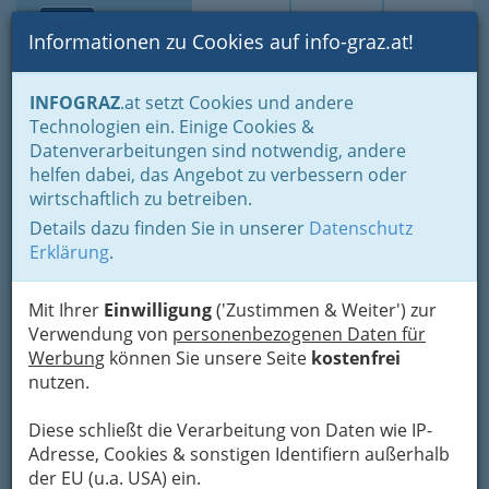
Toggle navi
Suche
Login
Menü
Informationen zu Cookies auf info-graz.at!
Home
Lifestyle
Freizeit & Sport in der Steiermark
INFOGRAZ
.at setzt Cookies und andere
Wohin am Wochenende
Technologien ein. Einige Cookies &
Erlebnis Wanderweg
Datenverarbeitungen sind notwendig, andere
Nav
helfen dabei, das Angebot zu verbessern oder
Schladming, 8970 Schladming
wirtschaftlich zu betreiben.
+43 3687 22 777
Details dazu finden Sie in unserer
Datenschutz
Erklärung
.
Mit Ihrer
Einwilligung
('Zustimmen & Weiter') zur
Karte
Verwendung von
personenbezogenen Daten für
Werbung
können Sie unsere Seite
kostenfrei
nutzen.
Adresse mit Google Maps anschauen
Diese schließt die Verarbeitung von Daten wie IP-
Adresse, Cookies & sonstigen Identifiern außerhalb
Kontaktaufnahme
der EU (u.a. USA) ein.