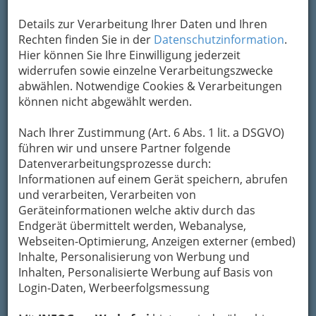
Um die Info-Graz Firmen
vor Spam-Mails zu
Details zur Verarbeitung Ihrer Daten und Ihren
bewahren
, verwenden wir an dieser Stelle zur
Rechten finden Sie in der
Datenschutzinformation
.
Übermittlung Ihrer Nachricht ein sicheres
Hier können Sie Ihre Einwilligung jederzeit
Formular. Ihre Nachricht wird nach dem
widerrufen sowie einzelne Verarbeitungszwecke
Absenden umgehend per Mail an das
abwählen. Notwendige Cookies & Verarbeitungen
Unternehmen Erlebnis Wanderweg
können nicht abgewählt werden.
weitergeleitet.
Nach Ihrer Zustimmung (Art. 6 Abs. 1 lit. a DSGVO)
Mein Name
führen wir und unsere Partner folgende
Datenverarbeitungsprozesse durch:
Informationen auf einem Gerät speichern, abrufen
Meine Email Adresse
und verarbeiten, Verarbeiten von
Geräteinformationen welche aktiv durch das
Endgerät übermittelt werden, Webanalyse,
Webseiten-Optimierung, Anzeigen externer (embed)
Mein Betreff
Inhalte, Personalisierung von Werbung und
Inhalten, Personalisierte Werbung auf Basis von
Login-Daten, Werbeerfolgsmessung
Meine Nachricht