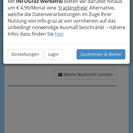
Mit
INFOGraz Werbefrei
bieten wir darüber hinaus
Meine Nachricht
um € 4,99/Monat eine
'trackingfreie'
Alternative,
welche die Datenverarbeitungen im Zuge Ihrer
Nutzung von info-graz.at von vornherein auf das
unbedingt notwendige Ausmaß beschränkt – nähere
Infos dazu finden Sie
hier
Einstellungen
Login
Zustimmen & Weiter
Meine Nachricht senden