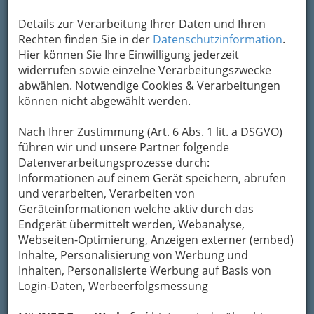
Kontaktaufnahme
Details zur Verarbeitung Ihrer Daten und Ihren
Rechten finden Sie in der
Datenschutzinformation
.
Um die Info-Graz Firmen
vor Spam-Mails zu
Hier können Sie Ihre Einwilligung jederzeit
bewahren
, verwenden wir an dieser Stelle zur
widerrufen sowie einzelne Verarbeitungszwecke
Übermittlung Ihrer Nachricht ein sicheres
abwählen. Notwendige Cookies & Verarbeitungen
Formular. Ihre Nachricht wird nach dem
können nicht abgewählt werden.
Absenden umgehend per Mail an das
Unternehmen Wilfried Schilhan Buschenschank
Nach Ihrer Zustimmung (Art. 6 Abs. 1 lit. a DSGVO)
weitergeleitet.
führen wir und unsere Partner folgende
Datenverarbeitungsprozesse durch:
Mein Name
Informationen auf einem Gerät speichern, abrufen
und verarbeiten, Verarbeiten von
Geräteinformationen welche aktiv durch das
Meine Email Adresse
Endgerät übermittelt werden, Webanalyse,
Webseiten-Optimierung, Anzeigen externer (embed)
Inhalte, Personalisierung von Werbung und
Inhalten, Personalisierte Werbung auf Basis von
Mein Betreff
Login-Daten, Werbeerfolgsmessung