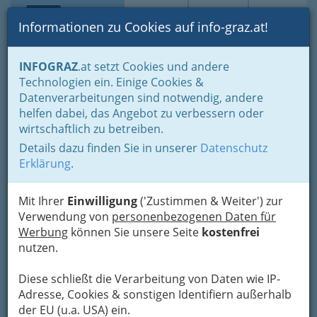
Toggle navi
Suche
Login
Menü
Informationen zu Cookies auf info-graz.at!
Home
Lifestyle
Freizeit & Sport in der Steiermark
INFOGRAZ
.at setzt Cookies und andere
Wohin am Wochenende
Technologien ein. Einige Cookies &
Wilfried Schilhan
Datenverarbeitungen sind notwendig, andere
Nav
helfen dabei, das Angebot zu verbessern oder
Buschenschank
wirtschaftlich zu betreiben.
Details dazu finden Sie in unserer
Datenschutz
Kranach 8, 8462 Gamlitz
Erklärung
.
+43 3453 6094
+43 664 130 86 28
Mit Ihrer
Einwilligung
('Zustimmen & Weiter') zur
Verwendung von
personenbezogenen Daten für
Werbung
können Sie unsere Seite
kostenfrei
Falstaff: 3 Trauben
nutzen.
Karte
Diese schließt die Verarbeitung von Daten wie IP-
Adresse, Cookies & sonstigen Identifiern außerhalb
Karte anzeigen
der EU (u.a. USA) ein.