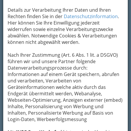
Details zur Verarbeitung Ihrer Daten und Ihren
Rechten finden Sie in der
Datenschutzinformation
.
Hier können Sie Ihre Einwilligung jederzeit
Sie können ein Museum erkunden, einen
widerrufen sowie einzelne Verarbeitungszwecke
Spaziergang durch die Stadt machen, die ein
abwählen. Notwendige Cookies & Verarbeitungen
Zentrum der Kunst ist, oder einen Themenpark
können nicht abgewählt werden.
besuchen. Und natürlich können Sie auch die
köstliche Küche genießen
!
Nach Ihrer Zustimmung (Art. 6 Abs. 1 lit. a DSGVO)
Wien ist eine wunderschöne Stadt, die für ihre
führen wir und unsere Partner folgende
reiche Geschichte, Kultur und ihr Nachtleben
Datenverarbeitungsprozesse durch:
bekannt ist. Es gibt viele Aktivitäten, die man in
Informationen auf einem Gerät speichern, abrufen
Wien bei Nacht genießen kann, hier sind ein
und verarbeiten, Verarbeiten von
paar Beispiele:
Geräteinformationen welche aktiv durch das
Endgerät übermittelt werden, Webanalyse,
Konzerte klassischer Musik: Wien ist bekannt
Webseiten-Optimierung, Anzeigen externer (embed)
für seine klassische Musiktradition, und es gibt
Inhalte, Personalisierung von Werbung und
zahlreiche Konzerthäuser in der Stadt,
Inhalten, Personalisierte Werbung auf Basis von
darunter den
Musikverein und das
Login-Daten, Werbeerfolgsmessung
Konzerthaus
, wo Sie Aufführungen von
Weltklasse hören können.