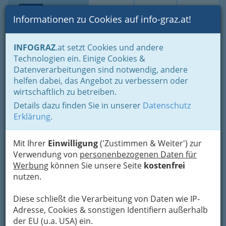
Toggle navi
Suche
Login
Menü
Informationen zu Cookies auf info-graz.at!
Home
Lifestyle
Freizeit & Sport in der Steiermark
INFOGRAZ
.at setzt Cookies und andere
Wohin am Wochenende
Technologien ein. Einige Cookies &
Datenverarbeitungen sind notwendig, andere
Spaß und Aktivitäten in
helfen dabei, das Angebot zu verbessern oder
wirtschaftlich zu betreiben.
Wien 2023 Österreich
Details dazu finden Sie in unserer
Datenschutz
Erklärung
.
Wenn Sie eine
Reise nach Wien
, Österreich,
planen, werden Sie feststellen, dass es viele
Mit Ihrer
Einwilligung
('Zustimmen & Weiter') zur
lustige und ungewöhnliche Aktivitäten
zu
Verwendung von
personenbezogenen Daten für
erleben gibt, während Sie dort sind.
Werbung
können Sie unsere Seite
kostenfrei
nutzen.
Diese schließt die Verarbeitung von Daten wie IP-
Adresse, Cookies & sonstigen Identifiern außerhalb
der EU (u.a. USA) ein.