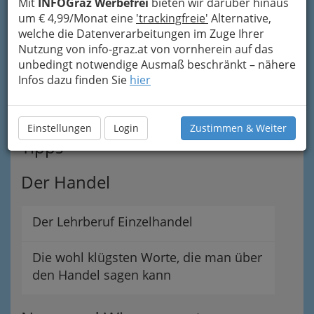
Schreibwaren
Mit
INFOGraz Werbefrei
bieten wir darüber hinaus
um € 4,99/Monat eine
'trackingfreie'
Alternative,
welche die Datenverarbeitungen im Zuge Ihrer
Nutzung von info-graz.at von vornherein auf das
Werbeartikelhandel
unbedingt notwendige Ausmaß beschränkt – nähere
Infos dazu finden Sie
hier
Werbedrucke, Beschriftungen,
Werbedisplays...
Einstellungen
Login
Zustimmen & Weiter
Tipps
Der Handel
Der Lehrberuf Einzelhandel
Die wohl klügsten Worte, die man über
den Handel sagen kann