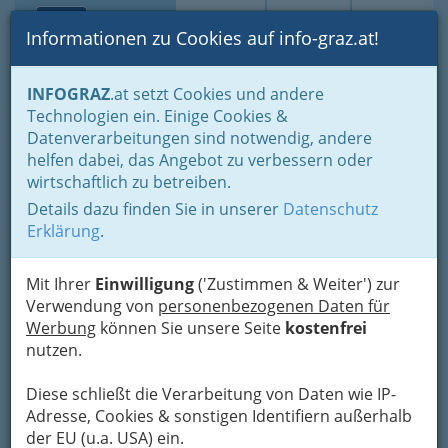
Toggle navi
Suche
Login
Menü
Informationen zu Cookies auf info-graz.at!
Home
Branchen
Einkaufen & Schenken - der Handel
INFOGRAZ
.at setzt Cookies und andere
Handel in Graz
Dinge des täglichen Lebens
Büro und Schule
Technologien ein. Einige Cookies &
Werbeartikelhandel
Datenverarbeitungen sind notwendig, andere
Lisa Marx
Nav
helfen dabei, das Angebot zu verbessern oder
wirtschaftlich zu betreiben.
Ragnitztalweg 148, 8047 Graz
Details dazu finden Sie in unserer
Datenschutz
Erklärung
.
Mit Ihrer
Einwilligung
('Zustimmen & Weiter') zur
Karte
Verwendung von
personenbezogenen Daten für
Werbung
können Sie unsere Seite
kostenfrei
Karte anzeigen
nutzen.
Diese schließt die Verarbeitung von Daten wie IP-
Adresse, Cookies & sonstigen Identifiern außerhalb
der EU (u.a. USA) ein.