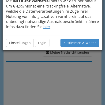
Mit
INFOGraz Werbefrei
bieten wir darüber hinaus
um € 4,99/Monat eine
'trackingfreie'
Alternative,
welche die Datenverarbeitungen im Zuge Ihrer
Nutzung von info-graz.at von vornherein auf das
unbedingt notwendige Ausmaß beschränkt – nähere
Infos dazu finden Sie
hier
Einstellungen
Login
Zustimmen & Weiter
Meine Nachricht senden