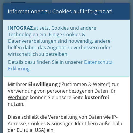
Toggle navi
Suche
Login
Menü
Informationen zu Cookies auf info-graz.at!
Home
Branchen
Gewerbe, Handwerk, Banken
INFOGRAZ
.at setzt Cookies und andere
Information und Consulting
Werbung & Marktkommunikation
Technologien ein. Einige Cookies &
Werbegestalter - Werbearchitekt
Datenverarbeitungen sind notwendig, andere
AD - WORK
Nav
helfen dabei, das Angebot zu verbessern oder
wirtschaftlich zu betreiben.
Lessingstraße 30 2/6, 8010 Graz
Details dazu finden Sie in unserer
Datenschutz
+43 316 428 417
Erklärung
.
+43 316 428 417 - 6
Mit Ihrer
Einwilligung
('Zustimmen & Weiter') zur
Verwendung von
personenbezogenen Daten für
Werbung
können Sie unsere Seite
kostenfrei
Karte
nutzen.
Diese schließt die Verarbeitung von Daten wie IP-
Adresse mit Google Maps anschauen
Adresse, Cookies & sonstigen Identifiern außerhalb
der EU (u.a. USA) ein.