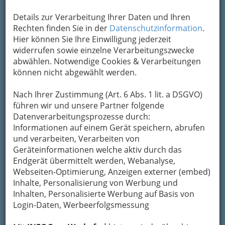
Kontaktaufnahme
Details zur Verarbeitung Ihrer Daten und Ihren
Rechten finden Sie in der
Datenschutzinformation
.
Um die Info-Graz Firmen
vor Spam-Mails zu
Hier können Sie Ihre Einwilligung jederzeit
bewahren
, verwenden wir an dieser Stelle zur
widerrufen sowie einzelne Verarbeitungszwecke
Übermittlung Ihrer Nachricht ein sicheres
abwählen. Notwendige Cookies & Verarbeitungen
Formular. Ihre Nachricht wird nach dem
können nicht abgewählt werden.
Absenden umgehend per Mail an das
Unternehmen AD - WORK weitergeleitet.
Nach Ihrer Zustimmung (Art. 6 Abs. 1 lit. a DSGVO)
Mein Name
führen wir und unsere Partner folgende
Datenverarbeitungsprozesse durch:
Informationen auf einem Gerät speichern, abrufen
und verarbeiten, Verarbeiten von
Meine Email Adresse
Geräteinformationen welche aktiv durch das
Endgerät übermittelt werden, Webanalyse,
Webseiten-Optimierung, Anzeigen externer (embed)
Mein Betreff
Inhalte, Personalisierung von Werbung und
Inhalten, Personalisierte Werbung auf Basis von
Login-Daten, Werbeerfolgsmessung
Meine Nachricht