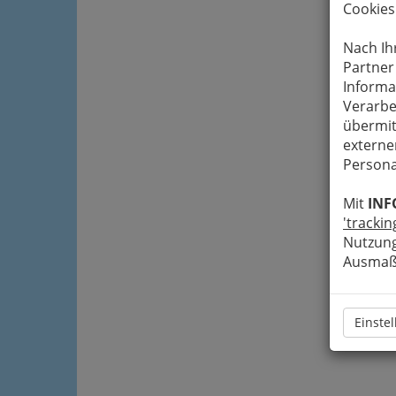
Cookies
Nach Ih
Partner
Informa
Verarbe
übermit
externe
Persona
Mit
INF
'trackin
Nutzung
Ausmaß 
Einste