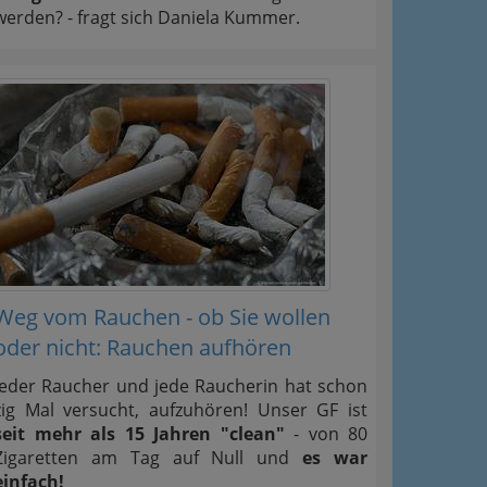
werden? - fragt sich Daniela Kummer.
Weg vom Rauchen - ob Sie wollen
oder nicht: Rauchen aufhören
Jeder Raucher und jede Raucherin hat schon
zig Mal versucht, aufzuhören! Unser GF ist
seit mehr als 15 Jahren "clean"
- von 80
Zigaretten am Tag auf Null und
es war
einfach!