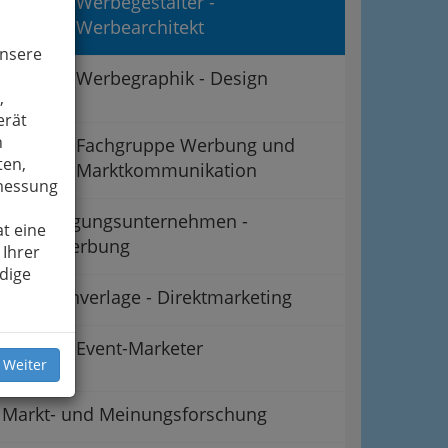
Werbegestalter -
Werbearchitekt
unsere
Werbegraphik - Design
,
erät
n
Fachgruppe Werbung und
ten,
Marktkommunikation
smessung
Ankündigungsunternehmen -
t eine
Außenwerbung
 Ihrer
dige
Adressenverlage - Direktmarketing
Event-Marketer
 Weiter
Markt- und Meinungsforschung