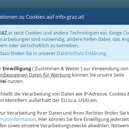
tionen zu Cookies auf info-graz.at!
B
F
G
B
GEN
LOGS
OTOS
ASTRONOMIE
RANCHEN
RAZ
.at setzt Cookies und andere Technologien ein. Einige C
ation und Consulting
Werbung & Marktkommunikation
Werbegestalter - W
rarbeitungen sind notwendig, andere helfen dabei, das An
ern oder wirtschaftlich zu betreiben.
 dazu finden Sie in unserer
Datenschutz Erklärung
.
N
er
Einwilligung
('Zustimmen & Weiter') zur Verwendung von
enbezogenen Daten für Werbung
können Sie unsere Seite
rei
nutzen.
chließt die Verarbeitung von Daten wie IP-Adresse, Cookies 
n Identifiern außerhalb der EU (u.a. USA) ein.
 zur Verarbeitung Ihrer Daten und Ihren Rechten finden Sie i
hutzinformation
. Hier können Sie Ihre Einwilligung jederzeit
fen sowie einzelne Verarbeitungszwecke abwählen. Notwen