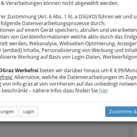
 & Verarbeitungen können nicht abgewählt werden.
rer Zustimmung (Art. 6 Abs. 1 lit. a DSGVO) führen wir und 
 folgende Datenverarbeitungsprozesse durch:
tionen auf einem Gerät speichern, abrufen und verarbeiten
iten von Geräteinformationen welche aktiv durch das Endg
telt werden, Webanalyse, Webseiten-Optimierung, Anzeige
r (embed) Inhalte, Personalisierung von Werbung und Inhal
lisierte Werbung auf Basis von Login-Daten, Werbeerfolg
OGraz Werbefrei
bieten wir darüber hinaus um € 4,99/Mona
gfreie'
Alternative, welche die Datenverarbeitungen im Zuge
 von info-graz.at von vornherein auf das unbedingt notwen
beschränkt – nähere Infos dazu finden Sie
hier
llungen
Login
Zustimmen &