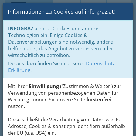
Toggle navi
Suche
Login
Menü
Informationen zu Cookies auf info-graz.at!
Home
Branchen
Mobilität
Zubehör - Tuning
INFOGRAZ
.at setzt Cookies und andere
Technologien ein. Einige Cookies &
ALLMER Anhängervertrieb
Nav
Datenverarbeitungen sind notwendig, andere
und -Vermietung
helfen dabei, das Angebot zu verbessern oder
wirtschaftlich zu betreiben.
Schöckelstrasse 96, 8045 Graz
Details dazu finden Sie in unserer
Datenschutz
+43 316 691 795 - 10
Erklärung
.
+43 316 691 795 - 6
+43 664 336 17 71
Mit Ihrer
Einwilligung
('Zustimmen & Weiter') zur
Verwendung von
personenbezogenen Daten für
Werbung
können Sie unsere Seite
kostenfrei
nutzen.
Karte
Diese schließt die Verarbeitung von Daten wie IP-
Adresse, Cookies & sonstigen Identifiern außerhalb
Adresse mit Google Maps anschauen
der EU (u.a. USA) ein.