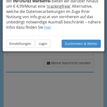
Mit
INFOGraz Werbefrei
bieten wir darüber hinaus
um € 4,99/Monat eine
'trackingfreie'
Alternative,
Meine Nachricht
welche die Datenverarbeitungen im Zuge Ihrer
Nutzung von info-graz.at von vornherein auf das
unbedingt notwendige Ausmaß beschränkt – nähere
Infos dazu finden Sie
hier
Einstellungen
Login
Zustimmen & Weiter
Meine Nachricht senden