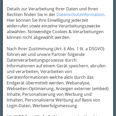
Details zur Verarbeitung Ihrer Daten und Ihren
Kontaktaufnahme
Rechten finden Sie in der
Datenschutzinformation
.
Hier können Sie Ihre Einwilligung jederzeit
Um die Info-Graz Firmen
vor Spam-Mails zu
widerrufen sowie einzelne Verarbeitungszwecke
bewahren
, verwenden wir an dieser Stelle zur
abwählen. Notwendige Cookies & Verarbeitungen
Übermittlung Ihrer Nachricht ein sicheres
können nicht abgewählt werden.
Formular. Ihre Nachricht wird nach dem
Absenden umgehend per Mail an das
Nach Ihrer Zustimmung (Art. 6 Abs. 1 lit. a DSGVO)
Unternehmen ALLMER Anhängervertrieb und -
führen wir und unsere Partner folgende
Vermietung weitergeleitet.
Datenverarbeitungsprozesse durch:
Mein Name
Informationen auf einem Gerät speichern, abrufen
und verarbeiten, Verarbeiten von
Geräteinformationen welche aktiv durch das
Endgerät übermittelt werden, Webanalyse,
Meine Email Adresse
Webseiten-Optimierung, Anzeigen externer (embed)
Inhalte, Personalisierung von Werbung und
Inhalten, Personalisierte Werbung auf Basis von
Mein Betreff
Login-Daten, Werbeerfolgsmessung