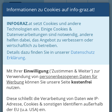
Toggle navi
Suche
Login
Menü
Informationen zu Cookies auf info-graz.at!
Home
Branchen
Gesundheit und Soziales
INFOGRAZ
.at setzt Cookies und andere
Medizin - Spezialgebiete & Alternatives
Technologien ein. Einige Cookies &
Akupunktur und Varianten in der Schmerztherapie
Datenverarbeitungen sind notwendig, andere
Dr. Deli Chen
helfen dabei, das Angebot zu verbessern oder
wirtschaftlich zu betreiben.
Geidorfgürtel 20, 8010 Graz
Details dazu finden Sie in unserer
Datenschutz
+43 316 321 233
Erklärung
.
+43 316 381 632
Mit Ihrer
Einwilligung
('Zustimmen & Weiter') zur
Verwendung von
personenbezogenen Daten für
Werbung
können Sie unsere Seite
kostenfrei
Karte
nutzen.
Diese schließt die Verarbeitung von Daten wie IP-
Adresse mit Google Maps anschauen
Adresse, Cookies & sonstigen Identifiern außerhalb
der EU (u.a. USA) ein.