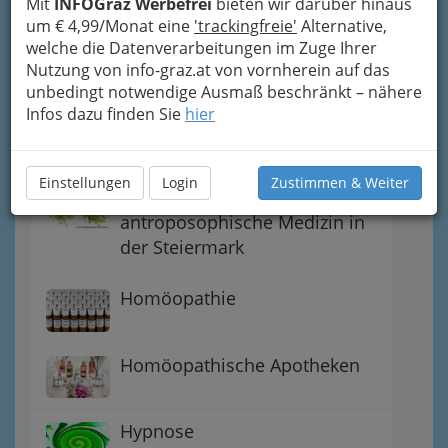
Mit
INFOGraz Werbefrei
bieten wir darüber hinaus
um € 4,99/Monat eine
'trackingfreie'
Alternative,
welche die Datenverarbeitungen im Zuge Ihrer
Alternativtherapie
Nutzung von info-graz.at von vornherein auf das
unbedingt notwendige Ausmaß beschränkt – nähere
Infos dazu finden Sie
hier
Akupunktur und Varianten in
der Schmerztherapie
Einstellungen
Login
Zustimmen & Weiter
Anthroposophische /
antroposophische Medizin in
der Steiermark
Homöopathie
Homöopathische Apotheken
Hypnose