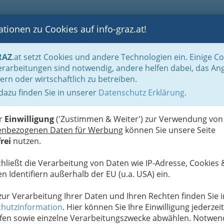
tionen zu Cookies auf info-graz.at!
B
F
G
B
GEN
LOGS
OTOS
ASTRONOMIE
RANCHEN
RAZ
.at setzt Cookies und andere Technologien ein. Einige C
Spezialgebiete & Alternatives
Psychosomatischen Medizin - Psychosomatik
rarbeitungen sind notwendig, andere helfen dabei, das An
ern oder wirtschaftlich zu betreiben.
 dazu finden Sie in unserer
Datenschutz Erklärung
.
M
n - Psychosomatik
A
er
Einwilligung
('Zustimmen & Weiter') zur Verwendung von
erden physiologisch-funktionelle Störungen als
enbezogenen Daten für Werbung
können Sie unsere Seite
onflikten, als auch psychische oder physische
rei
nutzen.
ngsstörungen behandelt.
chließt die Verarbeitung von Daten wie IP-Adresse, Cookies 
olgen (wie z.B. Übergewicht, Rauchen) werden in
n Identifiern außerhalb der EU (u.a. USA) ein.
andelt, wie auch neurotische Störungen usw.
 zur Verarbeitung Ihrer Daten und Ihren Rechten finden Sie i
Alle Bezirke
hutzinformation
. Hier können Sie Ihre Einwilligung jederzeit
fen sowie einzelne Verarbeitungszwecke abwählen. Notwen