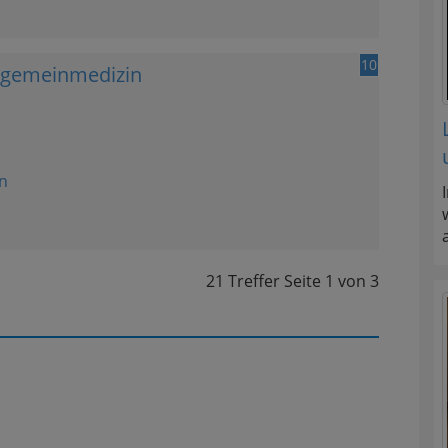
10
llgemeinmedizin
n
21 Treffer
Seite
1
von
3