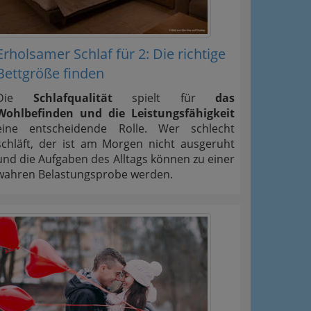
Erholsamer Schlaf für 2: Die richtige
Bettgröße finden
Die
Schlafqualität
spielt für
das
Wohlbefinden und die Leistungsfähigkeit
eine entscheidende Rolle. Wer schlecht
schläft, der ist am Morgen nicht ausgeruht
und die Aufgaben des Alltags können zu einer
wahren Belastungsprobe werden.