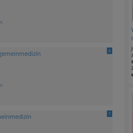
n
6
Allgemeinmedizin
n
7
emeinmedizin