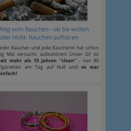
Weg vom Rauchen - ob Sie wollen
oder nicht: Rauchen aufhören
Jeder Raucher und jede Raucherin hat schon
zig Mal versucht, aufzuhören! Unser GF ist
seit mehr als 15 Jahren "clean"
- von 80
Zigaretten am Tag auf Null und
es war
einfach!