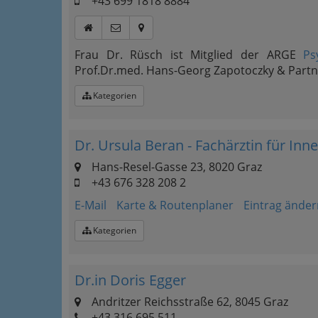
+43 699 1818 8884
Frau Dr. Rüsch ist Mitglied der ARGE
Ps
Prof.Dr.med. Hans-Georg Zapotoczky & Partn
Kategorien
Dr. Ursula Beran - Fachärztin für Inn
Hans-Resel-Gasse 23, 8020 Graz
+43 676 328 208 2
E-Mail
Karte & Routenplaner
Eintrag änder
Kategorien
Dr.in Doris Egger
Andritzer Reichsstraße 62, 8045 Graz
+43 316 695 511