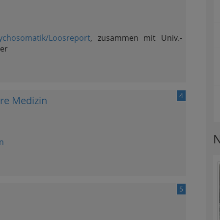
ychosomatik/Loosreport
, zusammen mit Univ.-
er
4
ere Medizin
N
n
5