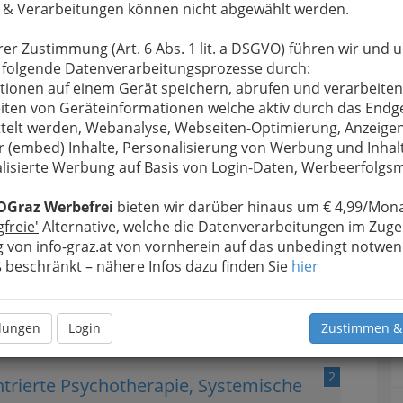
 & Verarbeitungen können nicht abgewählt werden.
1
erapie - Paartherapie -
rer Zustimmung (Art. 6 Abs. 1 lit. a DSGVO) führen wir und 
 folgende Datenverarbeitungsprozesse durch:
tionen auf einem Gerät speichern, abrufen und verarbeiten
iten von Geräteinformationen welche aktiv durch das Endg
telt werden, Webanalyse, Webseiten-Optimierung, Anzeige
r (embed) Inhalte, Personalisierung von Werbung und Inhal
reiche praktische Erfahrung
lisierte Werbung auf Basis von Login-Daten, Werbeerfolg
Familientherapie
verweisen. Zu den Angeboten
wängen, Psychosomatik, Tinnitus, Burnout bzw. in
OGraz Werbefrei
bieten wir darüber hinaus um € 4,99/Mona
em Paartherapie (Eheberatung, Paarberatung,
gfreie'
Alternative, welche die Datenverarbeitungen im Zuge
 von info-graz.at von vornherein auf das unbedingt notwen
beschränkt – nähere Infos dazu finden Sie
hier
ier erfahren Sie mehr zum Thema
Psychotherapie
h ganz einfach an!.
llungen
Login
Zustimmen &
2
entrierte Psychotherapie, Systemische