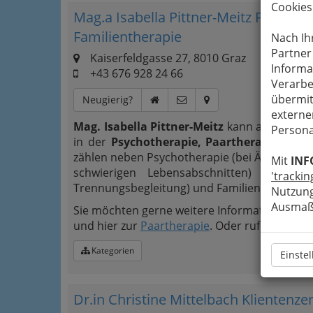
Cookies
Mag.a Isabella Pittner-Meitz Psychoth
Familientherapie
Nach Ih
Partner
Kaiserfeldgasse 27, 8010 Graz
Informa
+43 676 928 24 66
Verarbe
übermit
Neugierig?
externe
Mag. Isabella Pittner-Meitz
kann auf umfang
Persona
in der
Psychotherapie, Paartherapie
und
zählen neben Psychotherapie (bei Ängsten, Z
Mit
INF
schwierigen Lebensabschnitten) vor all
'trackin
Trennungsbegleitung) und Familientherapie.
Nutzung
Ausmaß 
Sie möchten gerne weitere Informationen? H
und hier zur
Paartherapie
. Oder rufen Sie mic
Kategorien
Einste
Dr.in Christine Mittelbach Klientenz