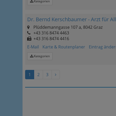
Kategorien
Dr. Bernd Kerschbaumer - Arzt für A
Plüddemanngasse 107 a, 8042 Graz
+43 316 8474 4463
+43 316 8474 4416
E-Mail
Karte & Routenplaner
Eintrag änder
Kategorien
1
2
3