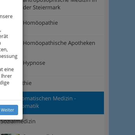
der Steiermark
unsere
Homöopathie
,
erät
Homöopathische Apotheken
n
ten,
smessung
Hypnose
t eine
 Ihrer
Osteopathie
dige
Psychosomatischen Medizin -
Psychosomatik
 Weiter
Sozialmedizin