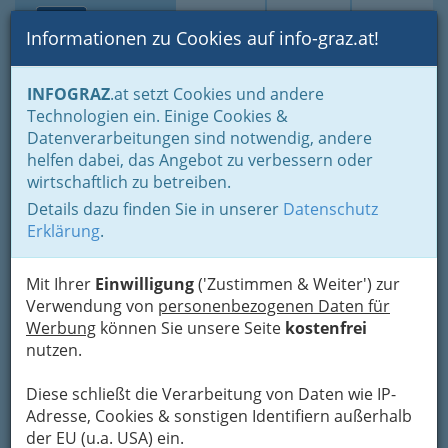
Toggle navi
Suche
Login
Menü
Informationen zu Cookies auf info-graz.at!
Home
Branchen
Jobs & Karriere Steiermark
INFOGRAZ
.at setzt Cookies und andere
Aus- u. Weiterbildung
Allgemeinbildende Höhere Schulen
Technologien ein. Einige Cookies &
BG und BRG
Datenverarbeitungen sind notwendig, andere
Nav
helfen dabei, das Angebot zu verbessern oder
Lichtenfelsgasse
wirtschaftlich zu betreiben.
Details dazu finden Sie in unserer
Datenschutz
Lichtenfelsgasse 15, 8010 Graz
Erklärung
.
+43 316 321 226 - 0
+43 316 321 226 - 11
Mit Ihrer
Einwilligung
('Zustimmen & Weiter') zur
Verwendung von
personenbezogenen Daten für
Werbung
können Sie unsere Seite
kostenfrei
nutzen.
Karte
Diese schließt die Verarbeitung von Daten wie IP-
Adresse, Cookies & sonstigen Identifiern außerhalb
der EU (u.a. USA) ein.
Adresse mit Google Maps anschauen