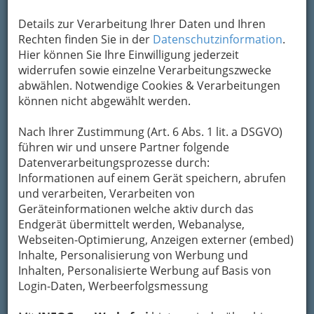
Details zur Verarbeitung Ihrer Daten und Ihren
Rechten finden Sie in der
Datenschutzinformation
.
Kontaktaufnahme
Hier können Sie Ihre Einwilligung jederzeit
widerrufen sowie einzelne Verarbeitungszwecke
Um die Info-Graz Firmen
vor Spam-Mails zu
abwählen. Notwendige Cookies & Verarbeitungen
bewahren
, verwenden wir an dieser Stelle zur
können nicht abgewählt werden.
Übermittlung Ihrer Nachricht ein sicheres
Formular. Ihre Nachricht wird nach dem
Nach Ihrer Zustimmung (Art. 6 Abs. 1 lit. a DSGVO)
Absenden umgehend per Mail an das
führen wir und unsere Partner folgende
Unternehmen BG und BRG Lichtenfelsgasse
Datenverarbeitungsprozesse durch:
weitergeleitet.
Informationen auf einem Gerät speichern, abrufen
Mein Name
und verarbeiten, Verarbeiten von
Geräteinformationen welche aktiv durch das
Endgerät übermittelt werden, Webanalyse,
Webseiten-Optimierung, Anzeigen externer (embed)
Meine Email Adresse
Inhalte, Personalisierung von Werbung und
Inhalten, Personalisierte Werbung auf Basis von
Login-Daten, Werbeerfolgsmessung
Mein Betreff