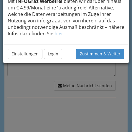
Mit
INFOGraz Werbefrei
bieten wir darüber hinaus
um € 4,99/Monat eine
'trackingfreie'
Alternative,
welche die Datenverarbeitungen im Zuge Ihrer
Meine Nachricht
Nutzung von info-graz.at von vornherein auf das
unbedingt notwendige Ausmaß beschränkt – nähere
Infos dazu finden Sie
hier
Einstellungen
Login
Zustimmen & Weiter
Meine Nachricht senden