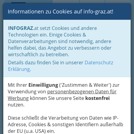
Toggle navi
Suche
Login
Menü
Informationen zu Cookies auf info-graz.at!
Home
Branchen
Einkaufen & Schenken - der Handel
INFOGRAZ
.at setzt Cookies und andere
Der Handel nach WKO-Gliederung
Technologien ein. Einige Cookies &
Allgemeines Landesgremium des Handels
Datenverarbeitungen sind notwendig, andere
Nav
helfen dabei, das Angebot zu verbessern oder
Allgemeines
wirtschaftlich zu betreiben.
Landesgremium des
Details dazu finden Sie in unserer
Datenschutz
Erklärung
.
Handels
Mit Ihrer
Einwilligung
('Zustimmen & Weiter') zur
Verwendung von
personenbezogenen Daten für
Werbung
können Sie unsere Seite
kostenfrei
nutzen.
Diese schließt die Verarbeitung von Daten wie IP-
Adresse, Cookies & sonstigen Identifiern außerhalb
der EU (u.a. USA) ein.