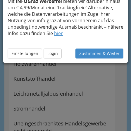
Mit
INFOGraz Werbefrei
bieten wir darüber hinaus
Bastlerbedarf - Bastlershops
um € 4,99/Monat eine
'trackingfreie'
Alternative,
welche die Datenverarbeitungen im Zuge Ihrer
Blumengroßhandel -
Nutzung von info-graz.at von vornherein auf das
Blumengroßhändlerinnen und
unbedingt notwendige Ausmaß beschränkt – nähere
Infos dazu finden Sie
hier
Blumengroßhändler
Feuerwehrbedarfsartikelhandel
Einstellungen
Login
Zustimmen & Weiter
Holzwarenhandel
Kunststoffhandel
Leichtmetalljalousienhandel
Stromhandel
Uneingeschraenktes Handelsgewerbe -
nicht eingereiht