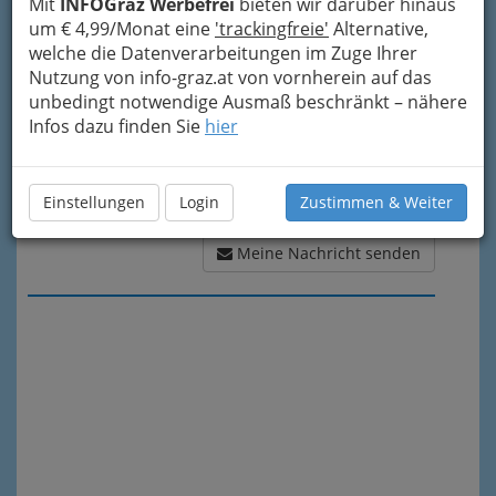
Mit
INFOGraz Werbefrei
bieten wir darüber hinaus
um € 4,99/Monat eine
'trackingfreie'
Alternative,
welche die Datenverarbeitungen im Zuge Ihrer
Nutzung von info-graz.at von vornherein auf das
unbedingt notwendige Ausmaß beschränkt – nähere
Infos dazu finden Sie
hier
Einstellungen
Login
Zustimmen & Weiter
Meine Nachricht senden