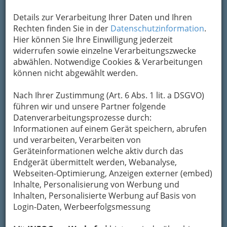
Kontaktaufnahme
Details zur Verarbeitung Ihrer Daten und Ihren
Um die Info-Graz Firmen
vor Spam-Mails zu
Rechten finden Sie in der
Datenschutzinformation
.
bewahren
, verwenden wir an dieser Stelle zur
Hier können Sie Ihre Einwilligung jederzeit
Übermittlung Ihrer Nachricht ein sicheres
widerrufen sowie einzelne Verarbeitungszwecke
Formular. Ihre Nachricht wird nach dem
abwählen. Notwendige Cookies & Verarbeitungen
Absenden umgehend per Mail an das
können nicht abgewählt werden.
Unternehmen Grubholz Medizin Technik
weitergeleitet.
Nach Ihrer Zustimmung (Art. 6 Abs. 1 lit. a DSGVO)
führen wir und unsere Partner folgende
Mein Name
Datenverarbeitungsprozesse durch:
Informationen auf einem Gerät speichern, abrufen
und verarbeiten, Verarbeiten von
Meine Email Adresse
Geräteinformationen welche aktiv durch das
Endgerät übermittelt werden, Webanalyse,
Webseiten-Optimierung, Anzeigen externer (embed)
Inhalte, Personalisierung von Werbung und
Mein Betreff
Inhalten, Personalisierte Werbung auf Basis von
Login-Daten, Werbeerfolgsmessung
Meine Nachricht