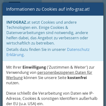
Toggle navi
Suche
Login
Menü
Informationen zu Cookies auf info-graz.at!
Home
Branchen
Gesundheit und Soziales
INFOGRAZ
.at setzt Cookies und andere
Medizin - Spezialgebiete & Alternatives
Alternativtherapie
Technologien ein. Einige Cookies &
Grubholz
Datenverarbeitungen sind notwendig, andere
Nav
helfen dabei, das Angebot zu verbessern oder
Eißlgasse 2, 8047 Graz
wirtschaftlich zu betreiben.
+43 316 302 677
Details dazu finden Sie in unserer
Datenschutz
+43 316 302 677 - 7
Erklärung
.
Mit Ihrer
Einwilligung
('Zustimmen & Weiter') zur
Verwendung von
personenbezogenen Daten für
Karte
Werbung
können Sie unsere Seite
kostenfrei
nutzen.
Adresse mit Google Maps anschauen
Diese schließt die Verarbeitung von Daten wie IP-
Adresse, Cookies & sonstigen Identifiern außerhalb
der EU (u.a. USA) ein.