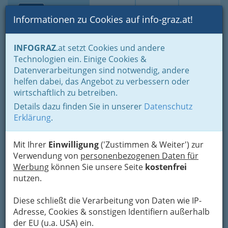
Toggle navi
Suche
Login
Menü
Informationen zu Cookies auf info-graz.at!
Home
Branchen
Gewerbe, Handwerk, Banken
INFOGRAZ
.at setzt Cookies und andere
Information und Consulting
Werbung & Marktkommunikation
Technologien ein. Einige Cookies &
Ankündigungsunternehmen - Außenwerbung
Datenverarbeitungen sind notwendig, andere
Ursula Leidorfer
helfen dabei, das Angebot zu verbessern oder
wirtschaftlich zu betreiben.
Prof.-Franz-Spath-Ring 32, 8042 Graz
Details dazu finden Sie in unserer
Datenschutz
Erklärung
.
Mit Ihrer
Einwilligung
('Zustimmen & Weiter') zur
Karte
Verwendung von
personenbezogenen Daten für
Werbung
können Sie unsere Seite
kostenfrei
nutzen.
Adresse mit Google Maps anschauen
Diese schließt die Verarbeitung von Daten wie IP-
Adresse, Cookies & sonstigen Identifiern außerhalb
der EU (u.a. USA) ein.