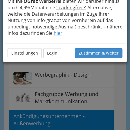
Konzeption, Entwicklung und
Mit
INFOGraz Werbefrei
bieten wir darüber hinaus
um € 4,99/Monat eine
'trackingfreie'
Alternative,
Optimierung
welche die Datenverarbeitungen im Zuge Ihrer
Nutzung von info-graz.at von vornherein auf das
Werbeagentur -
unbedingt notwendige Ausmaß beschränkt – nähere
Werbeberatung -
Infos dazu finden Sie
hier
Werbemittlung
Werbegestalter -
Einstellungen
Login
Zustimmen & Weiter
Werbearchitekt
Werbegraphik - Design
Fachgruppe Werbung und
Marktkommunikation
Ankündigungsunternehmen -
Außenwerbung