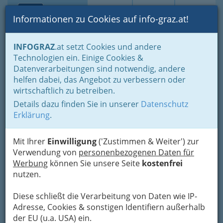
Toggle navi
Suche
Login
Menü
Informationen zu Cookies auf info-graz.at!
Home
Branchen
Einkaufen & Schenken - der Handel
INFOGRAZ
.at setzt Cookies und andere
Handel in Graz
Dinge des täglichen Lebens
Technologien ein. Einige Cookies &
Juwelen, Uhren, Kunst, Antiquitäten, Briefmarken
Datenverarbeitungen sind notwendig, andere
Antiquitätenhandel - Kunstgegenständehandel
helfen dabei, das Angebot zu verbessern oder
Mag. Bernd Holasek Kunst
Nav
wirtschaftlich zu betreiben.
Galerie
Details dazu finden Sie in unserer
Datenschutz
Erklärung
.
Färbergasse 5, 8010 Graz
+43 316 847 306
Mit Ihrer
Einwilligung
('Zustimmen & Weiter') zur
+43 699 1134 2242
Verwendung von
personenbezogenen Daten für
Werbung
können Sie unsere Seite
Gutschein
kostenfrei
nutzen.
Karte
Diese schließt die Verarbeitung von Daten wie IP-
Adresse, Cookies & sonstigen Identifiern außerhalb
der EU (u.a. USA) ein.
Karte anzeigen