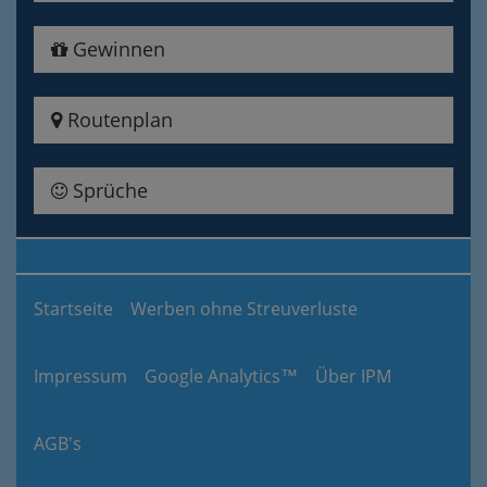
Gewinnen
Routenplan
Sprüche
Startseite
Werben ohne Streuverluste
Impressum
Google Analytics™
Über IPM
AGB's