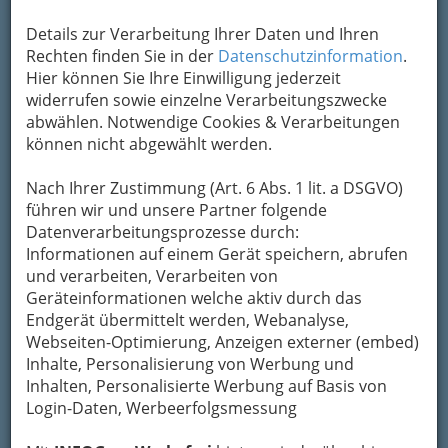
Kontaktaufnahme
Details zur Verarbeitung Ihrer Daten und Ihren
Rechten finden Sie in der
Datenschutzinformation
.
Um die Info-Graz Firmen
vor Spam-Mails zu
Hier können Sie Ihre Einwilligung jederzeit
bewahren
, verwenden wir an dieser Stelle zur
widerrufen sowie einzelne Verarbeitungszwecke
Übermittlung Ihrer Nachricht ein sicheres
abwählen. Notwendige Cookies & Verarbeitungen
Formular. Ihre Nachricht wird nach dem
können nicht abgewählt werden.
Absenden umgehend per Mail an das
Unternehmen Bernd Holasek Kunst Galerie
Nach Ihrer Zustimmung (Art. 6 Abs. 1 lit. a DSGVO)
weitergeleitet.
führen wir und unsere Partner folgende
Datenverarbeitungsprozesse durch:
Mein Name
Informationen auf einem Gerät speichern, abrufen
und verarbeiten, Verarbeiten von
Geräteinformationen welche aktiv durch das
Meine Email Adresse
Endgerät übermittelt werden, Webanalyse,
Webseiten-Optimierung, Anzeigen externer (embed)
Inhalte, Personalisierung von Werbung und
Inhalten, Personalisierte Werbung auf Basis von
Mein Betreff
Login-Daten, Werbeerfolgsmessung