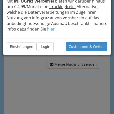
Mit
INFOGraz Werbefrei
bieten wir darüber hinaus
Meine Nachricht
um € 4,99/Monat eine
'trackingfreie'
Alternative,
welche die Datenverarbeitungen im Zuge Ihrer
Nutzung von info-graz.at von vornherein auf das
unbedingt notwendige Ausmaß beschränkt – nähere
Infos dazu finden Sie
hier
Einstellungen
Login
Zustimmen & Weiter
Meine Nachricht senden