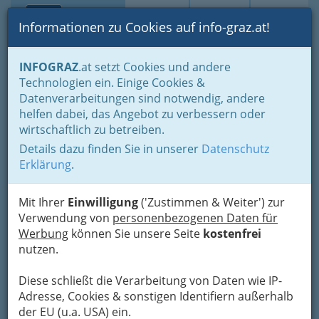
Toggle navi
Suche
Login
Menü
Informationen zu Cookies auf info-graz.at!
Home
Startseite
Apothekenbereitschaft
INFOGRAZ
.at setzt Cookies und andere
Technologien ein. Einige Cookies &
Rothlauer Apotheke
Nav
Datenverarbeitungen sind notwendig, andere
helfen dabei, das Angebot zu verbessern oder
Waltendorfer Hauptstraße 121, 8042 Graz
wirtschaftlich zu betreiben.
+43 316 422 210
+43 316 422 210 - 4
Details dazu finden Sie in unserer
Datenschutz
Erklärung
.
Mit Ihrer
Einwilligung
('Zustimmen & Weiter') zur
Verwendung von
personenbezogenen Daten für
Karte
Werbung
können Sie unsere Seite
kostenfrei
nutzen.
Karte anzeigen
Diese schließt die Verarbeitung von Daten wie IP-
Kontaktaufnahme
Adresse, Cookies & sonstigen Identifiern außerhalb
der EU (u.a. USA) ein.
Um die Info-Graz Firmen
vor Spam-Mails zu