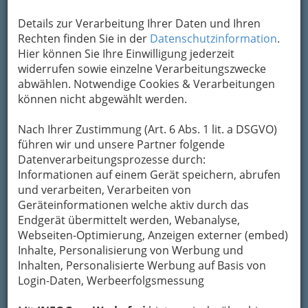
bewahren
, verwenden wir an dieser Stelle zur
Details zur Verarbeitung Ihrer Daten und Ihren
Übermittlung Ihrer Nachricht ein sicheres
Rechten finden Sie in der
Datenschutzinformation
.
Formular. Ihre Nachricht wird nach dem
Hier können Sie Ihre Einwilligung jederzeit
Absenden umgehend per Mail an das
widerrufen sowie einzelne Verarbeitungszwecke
Unternehmen Rothlauer Apotheke
abwählen. Notwendige Cookies & Verarbeitungen
weitergeleitet.
können nicht abgewählt werden.
Mein Name
Nach Ihrer Zustimmung (Art. 6 Abs. 1 lit. a DSGVO)
führen wir und unsere Partner folgende
Meine Email Adresse
Datenverarbeitungsprozesse durch:
Informationen auf einem Gerät speichern, abrufen
und verarbeiten, Verarbeiten von
Geräteinformationen welche aktiv durch das
Mein Betreff
Endgerät übermittelt werden, Webanalyse,
Webseiten-Optimierung, Anzeigen externer (embed)
Inhalte, Personalisierung von Werbung und
Meine Nachricht
Inhalten, Personalisierte Werbung auf Basis von
Login-Daten, Werbeerfolgsmessung