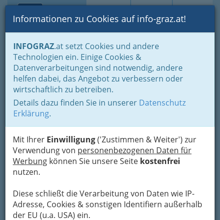
Toggle navi
Suche
Login
Menü
Informationen zu Cookies auf info-graz.at!
Home
Startseite
Apothekenbereitschaft
INFOGRAZ
.at setzt Cookies und andere
Technologien ein. Einige Cookies &
Neutor - Apotheke
Nav
Datenverarbeitungen sind notwendig, andere
helfen dabei, das Angebot zu verbessern oder
Joanneumring 22, 8010 Graz
wirtschaftlich zu betreiben.
+43 316 826 561
+43 316 826 561 - 19
Details dazu finden Sie in unserer
Datenschutz
Erklärung
.
Mit Ihrer
Einwilligung
('Zustimmen & Weiter') zur
Verwendung von
personenbezogenen Daten für
Karte
Werbung
können Sie unsere Seite
kostenfrei
nutzen.
Karte anzeigen
Diese schließt die Verarbeitung von Daten wie IP-
Kontaktaufnahme
Adresse, Cookies & sonstigen Identifiern außerhalb
der EU (u.a. USA) ein.
Um die Info-Graz Firmen
vor Spam-Mails zu