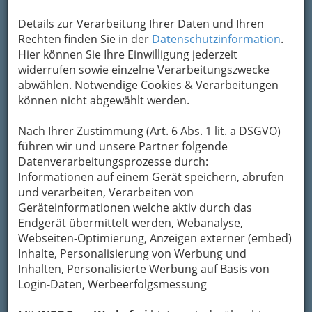
bewahren
, verwenden wir an dieser Stelle zur
Details zur Verarbeitung Ihrer Daten und Ihren
Übermittlung Ihrer Nachricht ein sicheres
Rechten finden Sie in der
Datenschutzinformation
.
Formular. Ihre Nachricht wird nach dem
Hier können Sie Ihre Einwilligung jederzeit
Absenden umgehend per Mail an das
widerrufen sowie einzelne Verarbeitungszwecke
Unternehmen Neutor - Apotheke weitergeleitet.
abwählen. Notwendige Cookies & Verarbeitungen
Mein Name
können nicht abgewählt werden.
Nach Ihrer Zustimmung (Art. 6 Abs. 1 lit. a DSGVO)
Meine Email Adresse
führen wir und unsere Partner folgende
Datenverarbeitungsprozesse durch:
Informationen auf einem Gerät speichern, abrufen
und verarbeiten, Verarbeiten von
Mein Betreff
Geräteinformationen welche aktiv durch das
Endgerät übermittelt werden, Webanalyse,
Webseiten-Optimierung, Anzeigen externer (embed)
Meine Nachricht
Inhalte, Personalisierung von Werbung und
Inhalten, Personalisierte Werbung auf Basis von
Login-Daten, Werbeerfolgsmessung