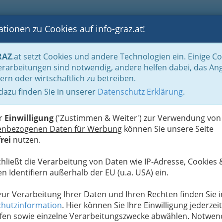
tionen zu Cookies auf info-graz.at!
B
F
G
B
GEN
LOGS
OTOS
ASTRONOMIE
RANCHEN
RAZ
.at setzt Cookies und andere Technologien ein. Einige C
rarbeitungen sind notwendig, andere helfen dabei, das An
ern oder wirtschaftlich zu betreiben.
 dazu finden Sie in unserer
Datenschutz Erklärung
.
N
er
Einwilligung
('Zustimmen & Weiter') zur Verwendung von
enbezogenen Daten für Werbung
können Sie unsere Seite
rei
nutzen.
chließt die Verarbeitung von Daten wie IP-Adresse, Cookies 
n Identifiern außerhalb der EU (u.a. USA) ein.
 zur Verarbeitung Ihrer Daten und Ihren Rechten finden Sie i
hutzinformation
. Hier können Sie Ihre Einwilligung jederzeit
fen sowie einzelne Verarbeitungszwecke abwählen. Notwen