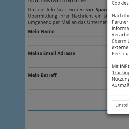
Cookies
Um die Info-Graz Firmen
vor Spam-Mails z
Nach Ih
Übermittlung Ihrer Nachricht ein sicheres 
Partner
umgehend per Mail an das Unternehmen St. Jos
Informa
Mein Name
Verarbe
übermit
externe
Meine Email Adresse
Persona
Mit
INF
'trackin
Mein Betreff
Nutzung
Ausmaß 
Einste