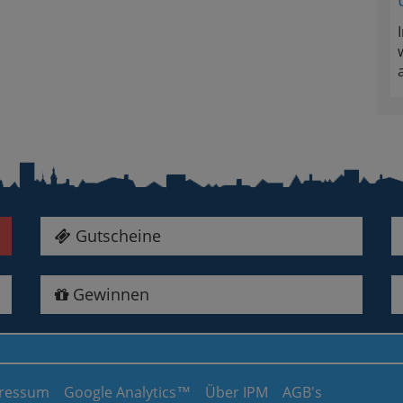
Gutscheine
Gewinnen
ressum
Google Analytics™
Über IPM
AGB's