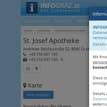
Informa
L
L
V
EBENS-GUIDE
IFESTYLE
ERANSTALTUN
INFOG
Home
Startseite
Apothekenbereitschaft
Datenve
verbess
St. Josef Apotheke
Details
Andritzer Reichsstraße 52, 8045 Graz
+43 316 691 150
Mit Ihr
+43 316 691 150 - 4
person
kostenf
Diese s
sonstige
Karte
Details
Karte anzeigen
Datensc
widerru
Kontaktaufnahme