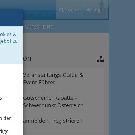
Suche
Login
M
G
EIN IG
UTSCHEINE
ookies &
gebot zu
avigation
Veranstaltungs-Guide &
Event-Führer
Gutscheine, Rabatte -
&
Schwerpunkt Österreich
n der
anmelden - registrieren
dige