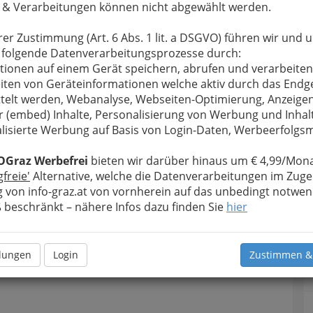
 & Verarbeitungen können nicht abgewählt werden.
u bewahren
, verwenden wir an dieser Stelle zur
rer Zustimmung (Art. 6 Abs. 1 lit. a DSGVO) führen wir und 
Formular. Ihre Nachricht wird nach dem Absenden
 folgende Datenverarbeitungsprozesse durch:
ef Apotheke Andritz weitergeleitet.
tionen auf einem Gerät speichern, abrufen und verarbeiten
Meine Nachricht
iten von Geräteinformationen welche aktiv durch das Endg
telt werden, Webanalyse, Webseiten-Optimierung, Anzeige
r (embed) Inhalte, Personalisierung von Werbung und Inhal
lisierte Werbung auf Basis von Login-Daten, Werbeerfolg
OGraz Werbefrei
bieten wir darüber hinaus um € 4,99/Mona
gfreie'
Alternative, welche die Datenverarbeitungen im Zuge
 von info-graz.at von vornherein auf das unbedingt notwen
beschränkt – nähere Infos dazu finden Sie
hier
Meine Nachricht senden
llungen
Login
Zustimmen &