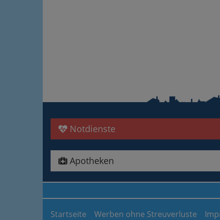
Notdienste
Apotheken
Startseite
Werben ohne Streuverluste
Imp