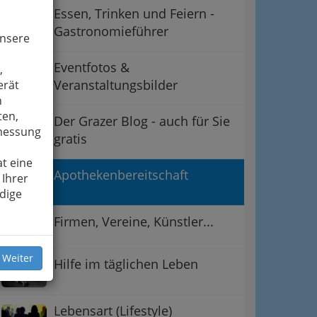
Essen, Trinken und Feiern -
Gastronomieführer
unsere
Eventfotos &
,
Veranstaltungsbilder
erät
n
ten,
Der Grazer Blog - auch für Sie
smessung
gratis
t eine
Apothekenbereitschaft
 Ihrer
dige
Firmen, Vereine, Künstler...
 Weiter
Hilfe im täglichen Leben
Lebensart (Lifestyle)