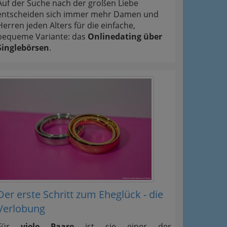
Auf der Suche nach der großen Liebe
entscheiden sich immer mehr Damen und
Herren jeden Alters für die einfache,
bequeme Variante: das
Onlinedating über
Singlebörsen
.
Der erste Schritt zum Eheglück - die
Verlobung
Für
viele Paare
ist sie einer der