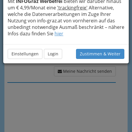
Mit
INFOGraz Werbefrei
bieten wir darüber hinaus
Meine Nachricht
um € 4,99/Monat eine
'trackingfreie'
Alternative,
welche die Datenverarbeitungen im Zuge Ihrer
Nutzung von info-graz.at von vornherein auf das
unbedingt notwendige Ausmaß beschränkt – nähere
Infos dazu finden Sie
hier
Einstellungen
Login
Zustimmen & Weiter
Meine Nachricht senden