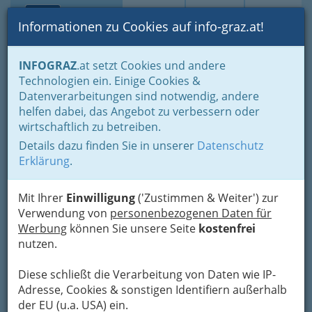
Toggle navi
Suche
Login
Menü
Informationen zu Cookies auf info-graz.at!
Home
Startseite
Apothekenbereitschaft
INFOGRAZ
.at setzt Cookies und andere
Technologien ein. Einige Cookies &
Apotheke zum Heiligen
Nav
Datenverarbeitungen sind notwendig, andere
Petrus
helfen dabei, das Angebot zu verbessern oder
wirtschaftlich zu betreiben.
St.-Peter-Hauptstraße 45, 8042 Graz
Details dazu finden Sie in unserer
Datenschutz
+43 316 471 442
Erklärung
.
+43 316 471 442 - 22
Mit Ihrer
Einwilligung
('Zustimmen & Weiter') zur
Verwendung von
personenbezogenen Daten für
Werbung
können Sie unsere Seite
kostenfrei
Karte
nutzen.
Diese schließt die Verarbeitung von Daten wie IP-
Adresse mit Google Maps anschauen
Adresse, Cookies & sonstigen Identifiern außerhalb
der EU (u.a. USA) ein.