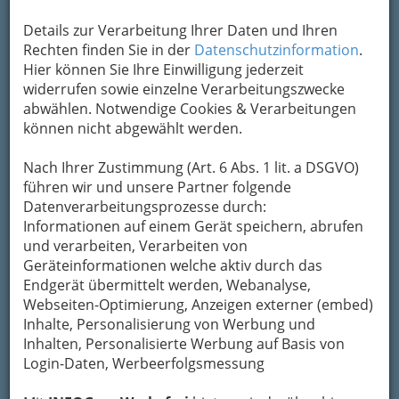
Kontaktaufnahme
Details zur Verarbeitung Ihrer Daten und Ihren
Rechten finden Sie in der
Datenschutzinformation
.
Um die Info-Graz Firmen
vor Spam-Mails zu
Hier können Sie Ihre Einwilligung jederzeit
bewahren
, verwenden wir an dieser Stelle zur
widerrufen sowie einzelne Verarbeitungszwecke
Übermittlung Ihrer Nachricht ein sicheres
abwählen. Notwendige Cookies & Verarbeitungen
Formular. Ihre Nachricht wird nach dem
können nicht abgewählt werden.
Absenden umgehend per Mail an das
Unternehmen Apotheke zum Heiligen Petrus
Nach Ihrer Zustimmung (Art. 6 Abs. 1 lit. a DSGVO)
weitergeleitet.
führen wir und unsere Partner folgende
Mein Name
Datenverarbeitungsprozesse durch:
Informationen auf einem Gerät speichern, abrufen
und verarbeiten, Verarbeiten von
Geräteinformationen welche aktiv durch das
Meine Email Adresse
Endgerät übermittelt werden, Webanalyse,
Webseiten-Optimierung, Anzeigen externer (embed)
Inhalte, Personalisierung von Werbung und
Mein Betreff
Inhalten, Personalisierte Werbung auf Basis von
Login-Daten, Werbeerfolgsmessung