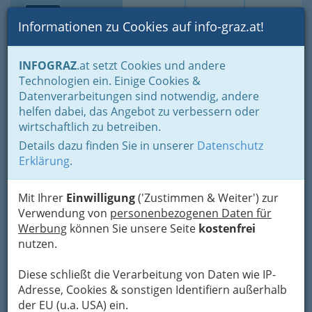
Toggle navi
Suche
Login
Menü
Informationen zu Cookies auf info-graz.at!
Home
Startseite
Apothekenbereitschaft
INFOGRAZ
.at setzt Cookies und andere
Technologien ein. Einige Cookies &
Apotheke Kumberg
Nav
Datenverarbeitungen sind notwendig, andere
helfen dabei, das Angebot zu verbessern oder
Grazer Straße 48 i, 8062 Kumberg
wirtschaftlich zu betreiben.
+43 3132 211 77
+43 3132 211 77 - 11
Details dazu finden Sie in unserer
Datenschutz
Erklärung
.
Mit Ihrer
Einwilligung
('Zustimmen & Weiter') zur
Verwendung von
personenbezogenen Daten für
Karte
Werbung
können Sie unsere Seite
kostenfrei
nutzen.
Karte anzeigen
Diese schließt die Verarbeitung von Daten wie IP-
Kontaktaufnahme
Adresse, Cookies & sonstigen Identifiern außerhalb
der EU (u.a. USA) ein.
Um die Info-Graz Firmen
vor Spam-Mails zu