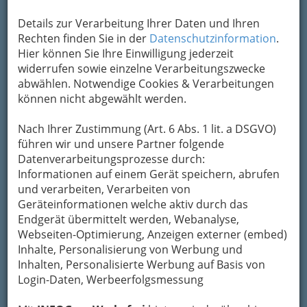
bewahren
, verwenden wir an dieser Stelle zur
Details zur Verarbeitung Ihrer Daten und Ihren
Übermittlung Ihrer Nachricht ein sicheres
Rechten finden Sie in der
Datenschutzinformation
.
Formular. Ihre Nachricht wird nach dem
Hier können Sie Ihre Einwilligung jederzeit
Absenden umgehend per Mail an das
widerrufen sowie einzelne Verarbeitungszwecke
Unternehmen Apotheke Kumberg weitergeleitet.
abwählen. Notwendige Cookies & Verarbeitungen
Mein Name
können nicht abgewählt werden.
Nach Ihrer Zustimmung (Art. 6 Abs. 1 lit. a DSGVO)
Meine Email Adresse
führen wir und unsere Partner folgende
Datenverarbeitungsprozesse durch:
Informationen auf einem Gerät speichern, abrufen
und verarbeiten, Verarbeiten von
Mein Betreff
Geräteinformationen welche aktiv durch das
Endgerät übermittelt werden, Webanalyse,
Webseiten-Optimierung, Anzeigen externer (embed)
Meine Nachricht
Inhalte, Personalisierung von Werbung und
Inhalten, Personalisierte Werbung auf Basis von
Login-Daten, Werbeerfolgsmessung