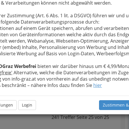
 & Verarbeitungen können nicht abgewählt werden.
splattformen, Sommerrodelbahnen, alte Schlösser
zen, Fitnessparcours oder eine spannende
rer Zustimmung (Art. 6 Abs. 1 lit. a DSGVO) führen wir und 
ringt selbst Bewegungsmuffel und Trantüten in
 folgende Datenverarbeitungsprozesse durch:
rat einberufen, Ziel aussuchen und losstarten - in
tionen auf einem Gerät speichern, abrufen und verarbeiten
iten von Geräteinformationen welche aktiv durch das Endg
telt werden, Webanalyse, Webseiten-Optimierung, Anzeige
Alle Bezirke
r (embed) Inhalte, Personalisierung von Werbung und Inhal
lisierte Werbung auf Basis von Login-Daten, Werbeerfolg
1
bH
OGraz Werbefrei
bieten wir darüber hinaus um € 4,99/Mona
T
gfreie'
Alternative, welche die Datenverarbeitungen im Zuge
 von info-graz.at von vornherein auf das unbedingt notwen
beschränkt – nähere Infos dazu finden Sie
hier
N
n
llungen
Login
Zustimmen &
241 Treffer
Seite
25
von
25