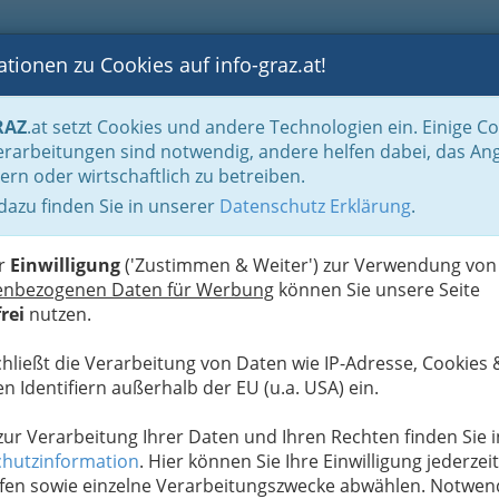
tionen zu Cookies auf info-graz.at!
B
F
G
B
GEN
LOGS
OTOS
ASTRONOMIE
RANCHEN
RAZ
.at setzt Cookies und andere Technologien ein. Einige C
Ausflugstipps, Ausflugsziele: Familienausflug
rarbeitungen sind notwendig, andere helfen dabei, das An
ern oder wirtschaftlich zu betreiben.
 dazu finden Sie in unserer
Datenschutz Erklärung
.
A
e: Familienausflug nach Graz
er
Einwilligung
('Zustimmen & Weiter') zur Verwendung von
enbezogenen Daten für Werbung
können Sie unsere Seite
rei
nutzen.
ten Seite. Ein Grund, der
chließt die Verarbeitung von Daten wie IP-Adresse, Cookies 
ott zieht. Abenteuerliche
n Identifiern außerhalb der EU (u.a. USA) ein.
nteressantes aus längst
nmal ein Picknick am See
 zur Verarbeitung Ihrer Daten und Ihren Rechten finden Sie i
gsmöglichkeiten in
und um Graz sind vielfältig.
hutzinformation
. Hier können Sie Ihre Einwilligung jederzeit
fen sowie einzelne Verarbeitungszwecke abwählen. Notwen
bäder und Freizeitparks mit tollen Angeboten,