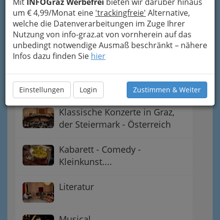
Mit
INFOGraz Werbefrei
bieten wir darüber hinaus
Ausstellungen - Museen und
um € 4,99/Monat eine
'trackingfreie'
Alternative,
Galerien
welche die Datenverarbeitungen im Zuge Ihrer
Nutzung von info-graz.at von vornherein auf das
Feststpiele
unbedingt notwendige Ausmaß beschränkt – nähere
Infos dazu finden Sie
hier
Führungen in Graz, mit oder
ohne Fremdenführer
Einstellungen
Login
Zustimmen & Weiter
Klassische Konzerte in Graz,
der Steiermark - Österreich
Kabarett - Comedy -
Kleinkunst....
Literatur
Musical