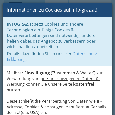
Toggle navi
Suche
Login
Menü
Informationen zu Cookies auf info-graz.at!
Home
Veranstaltungen
Kunst & Kultur
INFOGRAZ
.at setzt Cookies und andere
Ausstellungen - Museen und Galerien
Technologien ein. Einige Cookies &
Datenverarbeitungen sind notwendig, andere
Nav
BLUE Velvet
helfen dabei, das Angebot zu verbessern oder
wirtschaftlich zu betreiben.
Details dazu finden Sie in unserer
Datenschutz
02.05.2025
Erklärung
.
Graz
Kategorien
Mit Ihrer
Einwilligung
('Zustimmen & Weiter') zur
Verwendung von
personenbezogenen Daten für
Datenquelle: Stadt Graz - data.graz.gv.at
Werbung
können Sie unsere Seite
kostenfrei
Details
nutzen.
Wann
Diese schließt die Verarbeitung von Daten wie IP-
..
Adresse, Cookies & sonstigen Identifiern außerhalb
der EU (u.a. USA) ein.