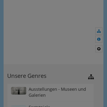
Nav
Meh
Nac
Unsere Genres
Ausstellungen - Museen und
Galerien