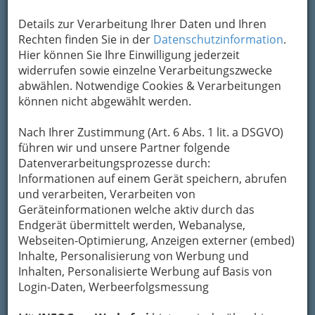
Details zur Verarbeitung Ihrer Daten und Ihren
Rechten finden Sie in der
Datenschutzinformation
.
Hier können Sie Ihre Einwilligung jederzeit
widerrufen sowie einzelne Verarbeitungszwecke
abwählen. Notwendige Cookies & Verarbeitungen
können nicht abgewählt werden.
Könnte das Logo der Kleinkunst in Graz sein, so
berühmt ist die Theatercafé-Eierspeis! Ein
Klick auf
das Bild bringt sicher Gusto!
Nach Ihrer Zustimmung (Art. 6 Abs. 1 lit. a DSGVO)
führen wir und unsere Partner folgende
Für
Fans von politischem Kabarett,
Stand-up-
Datenverarbeitungsprozesse durch:
Comedy, Sketches
oder Satire
hat die Szene
Informationen auf einem Gerät speichern, abrufen
der Kleinkunst in Graz einiges zu bieten.
und verarbeiten, Verarbeiten von
Kleinkunst in Graz ist mehr als Kabarett. Zu den
Geräteinformationen welche aktiv durch das
Veranstaltungen des Genres zählen
Auftritte
Endgerät übermittelt werden, Webanalyse,
von Musikern, Zauberern und anderen
Webseiten-Optimierung, Anzeigen externer (embed)
kreativen Künstlern
, die ihr Handwerk
Inhalte, Personalisierung von Werbung und
verstehen.
Inhalten, Personalisierte Werbung auf Basis von
Login-Daten, Werbeerfolgsmessung
Wir informieren Sie in unserem Eventkalender
über all die Veranstaltungen (von denen wir