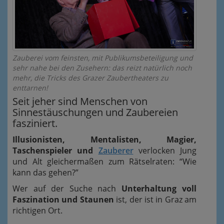
Zauberei vom feinsten, mit Publikumsbeteiligung und
sehr nahe bei den Zusehern: das reizt natürlich noch
mehr, die Tricks des Grazer Zaubertheaters zu
enttarnen!
Seit jeher sind Menschen von
Sinnestäuschungen und Zaubereien
fasziniert.
Illusionisten, Mentalisten, Magier,
Taschenspieler und
Zauberer
verlocken Jung
und Alt gleichermaßen zum Rätselraten: “Wie
kann das gehen?”
Wer auf der Suche nach
Unterhaltung voll
Faszination und Staunen
ist, der ist in Graz am
richtigen Ort.