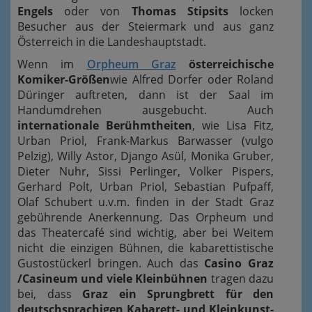
Engels
oder von
Thomas Stipsits
locken
Besucher aus der Steiermark und aus ganz
Österreich in die Landeshauptstadt.
Wenn im
Orpheum Graz
österreichische
Komiker-Größen
wie Alfred Dorfer oder Roland
Düringer auftreten, dann ist der Saal im
Handumdrehen ausgebucht. Auch
internationale Berühmtheiten
, wie Lisa Fitz,
Urban Priol, Frank-Markus Barwasser (vulgo
Pelzig), Willy Astor, Django Asül, Monika Gruber,
Dieter Nuhr, Sissi Perlinger, Volker Pispers,
Gerhard Polt, Urban Priol, Sebastian Pufpaff,
Olaf Schubert u.v.m. finden in der Stadt Graz
gebührende Anerkennung. Das Orpheum und
das Theatercafé sind wichtig, aber bei Weitem
nicht die einzigen Bühnen, die kabarettistische
Gustostückerl bringen. Auch das
Casino Graz
/Casineum und viele Kleinbühnen
tragen dazu
bei, dass
Graz ein Sprungbrett für den
deutschsprachigen Kabarett- und Kleinkunst-