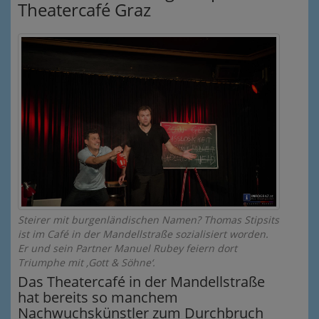
Theatercafé Graz
Steirer mit burgenländischen Namen? Thomas Stipsits
ist im Café in der Mandellstraße sozialisiert worden.
Er und sein Partner Manuel Rubey feiern dort
Triumphe mit ‚Gott & Söhne‘.
Das Theatercafé in der Mandellstraße
hat bereits so manchem
Nachwuchskünstler zum Durchbruch