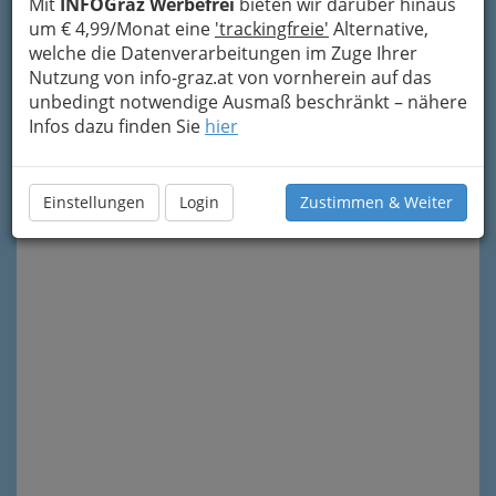
Mit
INFOGraz Werbefrei
bieten wir darüber hinaus
wissen) aus dem Bereich von
Humor,
um € 4,99/Monat eine
'trackingfreie'
Alternative,
Solokünstlern, Komikern
...., die derzeit in Graz
welche die Datenverarbeitungen im Zuge Ihrer
stattfinden. Außerdem haben Sie die
Nutzung von info-graz.at von vornherein auf das
Möglichkeit, per Klick auf den Infoknopf
rechts
unbedingt notwendige Ausmaß beschränkt – nähere
oben zu unserem Artikel über Kleinkunst in Graz
Infos dazu finden Sie
hier
zu gelangen. Dort erfahren Sie mehr über die
Herkunft dieses Genres sowie über
das
weitreichende
Kulturangebot in Graz
.
Einstellungen
Login
Zustimmen & Weiter