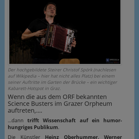
Der hochgebildete Steirer Christof Spörk (nachlesen
auf Wikipedia – hier hat nicht alles Platz) bei einem
seiner Auftritte im Garten der Brücke – ein wichtiger
Kabarett-Hotspot in Graz.
Wenn die aus dem ORF bekannten
Science Busters im Grazer Orpheum
auftreten,....
...dann
trifft Wissenschaft auf ein humor-
hungriges Publikum
.
Die Künstler
Heinz Oberhummer, Werner