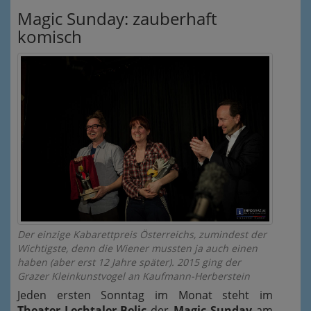
Magic Sunday: zauberhaft
komisch
Der einzige Kabarettpreis Österreichs, zumindest der
Wichtigste, denn die Wiener mussten ja auch einen
haben (aber erst 12 Jahre später). 2015 ging der
Grazer Kleinkunstvogel an Kaufmann-Herberstein
Jeden ersten Sonntag im Monat steht im
Theater Lechtaler-Belic
der
Magic Sunday
am