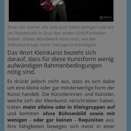
Einer der Steirer, die Säle zum Toben bringen und die
im Theatercafé in Graz den ersten Schliff erhalten
haben. Dieses Mundwerk muss man, wie der
Volksmund sagt, beim Tod eigens erschlagen.
Das Wort Kleinkunst bezieht sich
darauf, dass für diese Kunstform wenig
aufwändigen Rahmenbedingungen
nötig sind.
Es drückt jedoch nicht aus, dass es sich dabei
um eine kleine oder gar minderwertige Form der
Kunst handelt. Die Künstlerinnen und Künstler,
welche sich der Kleinkunst verschrieben haben,
treten
meist alleine oder in Kleingruppen auf
und kommen
ohne Bühnenbild sowie mit
wenigen - oder gar keinen - Requisiten
aus.
Ihre Fähigkeiten bewegen sich meist in einer