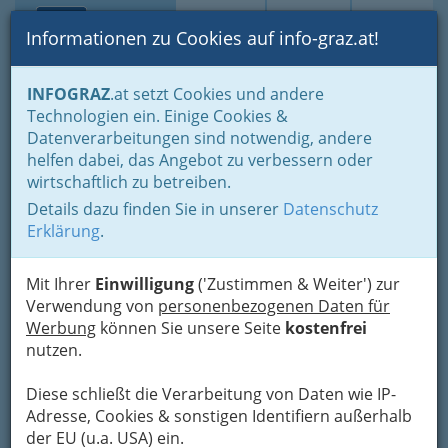
Toggle navi
Suche
Login
Menü
Informationen zu Cookies auf info-graz.at!
Home
Veranstaltungen
Kunst & Kultur
INFOGRAZ
.at setzt Cookies und andere
Kabarett - Comedy - Kleinkunst....
Technologien ein. Einige Cookies &
Datenverarbeitungen sind notwendig, andere
Kabarett Termine Graz und
helfen dabei, das Angebot zu verbessern oder
wirtschaftlich zu betreiben.
Graz-Umgebung - Comedy,
Details dazu finden Sie in unserer
Datenschutz
Kleinkunst..
Erklärung
.
Kleinkunstbühnen in Graz -
Mit Ihrer
Einwilligung
('Zustimmen & Weiter') zur
Synonym lt. Word: Tingeltangel
Verwendung von
personenbezogenen Daten für
Werbung
können Sie unsere Seite
kostenfrei
nutzen.
Diese schließt die Verarbeitung von Daten wie IP-
Adresse, Cookies & sonstigen Identifiern außerhalb
der EU (u.a. USA) ein.