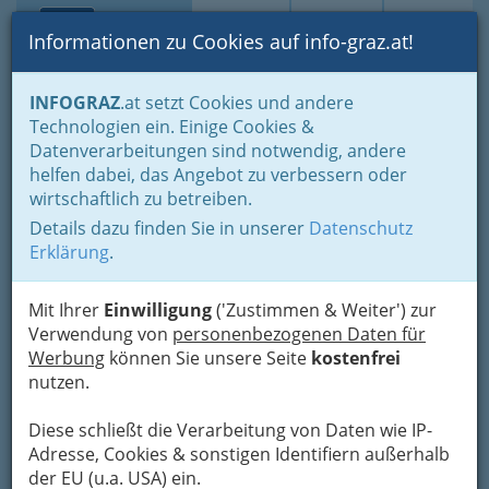
Toggle navi
Suche
Login
Menü
Informationen zu Cookies auf info-graz.at!
Home
Fotos
Ausstellungen, Vernissagen - Galerien
INFOGRAZ
.at setzt Cookies und andere
Technologien ein. Einige Cookies &
Datenverarbeitungen sind notwendig, andere
Bilder aus Ausstellungen,
helfen dabei, das Angebot zu verbessern oder
von Vernissagen und
wirtschaftlich zu betreiben.
Finissagen in Graz und
Details dazu finden Sie in unserer
Datenschutz
Umgebung
Erklärung
.
Sollten Sie hier zu keinem Ergebnis kommen:
Mit Ihrer
Einwilligung
('Zustimmen & Weiter') zur
Suchen Sie
Verwendung von
in allen Bereichen der Foto-Alben
personenbezogenen Daten für
nach Bildern
Werbung
können Sie unsere Seite
auf INFOGRAZ.at mit Google™-
kostenfrei
Technik nach Bildern, Locations, Festivals,….
nutzen.
Fotos von der Ausstellung,
Diese schließt die Verarbeitung von Daten wie IP-
Vernissage oder Finissage -
Adresse, Cookies & sonstigen Identifiern außerhalb
Bildervielfalt / Skulpturen in Graz
der EU (u.a. USA) ein.