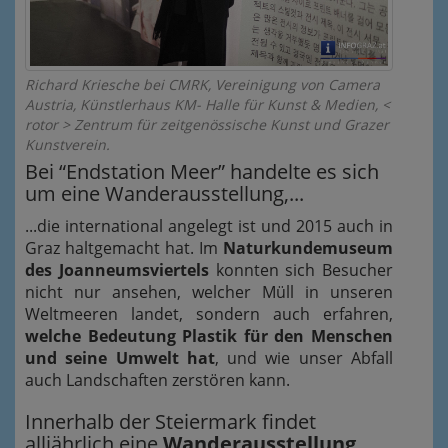
Richard Kriesche bei CMRK, Vereinigung von Camera
Austria, Künstlerhaus KM- Halle für Kunst & Medien, <
rotor > Zentrum für zeitgenössische Kunst und Grazer
Kunstverein.
Bei “Endstation Meer” handelte es sich
um eine Wanderausstellung,...
...die international angelegt ist und 2015 auch in
Graz haltgemacht hat. Im
Naturkundemuseum
des Joanneumsviertels
konnten sich Besucher
nicht nur ansehen, welcher Müll in unseren
Weltmeeren landet, sondern auch erfahren,
welche Bedeutung Plastik für den Menschen
und seine Umwelt hat
, und wie unser Abfall
auch Landschaften zerstören kann.
Innerhalb der Steiermark findet
alljährlich eine
Wanderausstellung