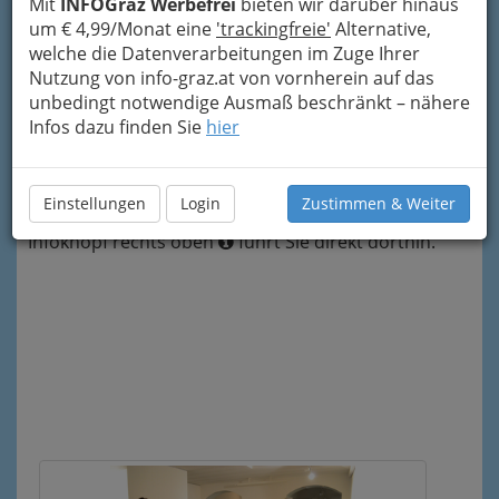
Mit
INFOGraz Werbefrei
bieten wir darüber hinaus
bewahren würde. Sie möchten hochauflösende
um € 4,99/Monat eine
'trackingfreie'
Alternative,
Bilder, spontane Schnappschüsse oder
welche die Datenverarbeitungen im Zuge Ihrer
farbenfrohe
Fotos der Ausstellungswelt in
Nutzung von info-graz.at von vornherein auf das
Graz
haben? Wir helfen Ihnen weiter. Klicken Sie
unbedingt notwendige Ausmaß beschränkt – nähere
sich durch unsere Bildergalerien und genießen
Infos dazu finden Sie
hier
Sie die Eindrücke. An unsere Bildergalerien
unten angeschlossen finden Sie einen
informativen Text über Ausstellungen,
Einstellungen
Login
Zustimmen & Weiter
Finissagen und
Vernissagen in Graz
. Der
Infoknopf rechts oben
führt Sie direkt dorthin.