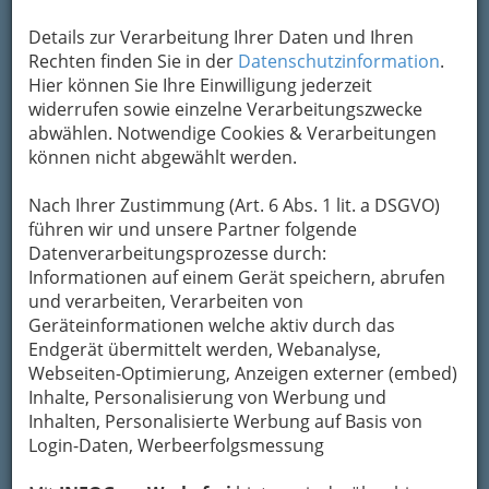
und Graz-Umgebung
Details zur Verarbeitung Ihrer Daten und Ihren
Rechten finden Sie in der
Datenschutzinformation
.
Hier können Sie Ihre Einwilligung jederzeit
widerrufen sowie einzelne Verarbeitungszwecke
abwählen. Notwendige Cookies & Verarbeitungen
können nicht abgewählt werden.
Nach Ihrer Zustimmung (Art. 6 Abs. 1 lit. a DSGVO)
führen wir und unsere Partner folgende
Datenverarbeitungsprozesse durch:
Informationen auf einem Gerät speichern, abrufen
und verarbeiten, Verarbeiten von
Geräteinformationen welche aktiv durch das
Menschenbilder – eine Ausstellung der steirischen
Endgerät übermittelt werden, Webanalyse,
Berufsfotografen, die alljährlich am Mariahilferplatz
gezeigt wird. Hier lohnt sich, wie meistens,
ein Klick
Webseiten-Optimierung, Anzeigen externer (embed)
auf das Bild!
Inhalte, Personalisierung von Werbung und
Inhalten, Personalisierte Werbung auf Basis von
Die Grazer Ausstellungslandschaft hat
Login-Daten, Werbeerfolgsmessung
unglaublich viel zu bieten. So viel, dass man am
liebsten ein paar
Bildimpressionen für später