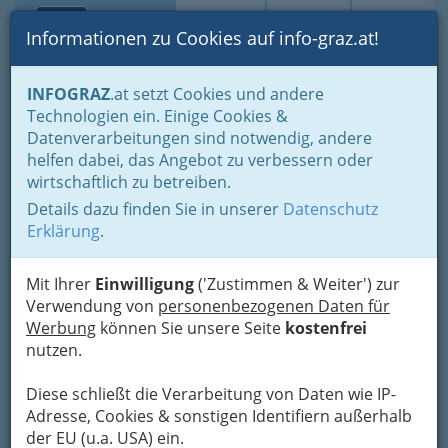
Toggle navi
Suche
Login
Menü
Informationen zu Cookies auf info-graz.at!
Home
Branchen
Einkaufen & Schenken - der Handel
INFOGRAZ
.at setzt Cookies und andere
Der Handel nach WKO-Gliederung
Technologien ein. Einige Cookies &
Landesgremium des Fahrzeughandels
Datenverarbeitungen sind notwendig, andere
Handel mit Automobilen und Motorrädern einschließlich
Bereifung, Zubehör und Ersatzteilen
helfen dabei, das Angebot zu verbessern oder
wirtschaftlich zu betreiben.
Anuta Adrian Cristinel
Nav
Details dazu finden Sie in unserer
Datenschutz
Erklärung
.
Tiergartenweg 14, 8055 Graz
Mit Ihrer
Einwilligung
('Zustimmen & Weiter') zur
Verwendung von
personenbezogenen Daten für
Werbung
können Sie unsere Seite
kostenfrei
Karte
nutzen.
Adresse mit Google Maps anschauen
Diese schließt die Verarbeitung von Daten wie IP-
Adresse, Cookies & sonstigen Identifiern außerhalb
der EU (u.a. USA) ein.