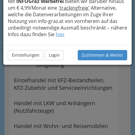
Mit
INFOGraz Werbefrei
bieten wir darüber hinaus
Handel mit Automobilen und
um € 4,99/Monat eine
'trackingfreie'
Alternative,
Motorrädern einschließlich Bereifung,
welche die Datenverarbeitungen im Zuge Ihrer
Zubehör und Ersatzteilen
Nutzung von info-graz.at von vornherein auf das
unbedingt notwendige Ausmaß beschränkt – nähere
Einzelhandel mit Automobilen
Infos dazu finden Sie
hier
Autoreifen, Motorrad-Reifen -
Einstellungen
Login
Zustimmen & Weiter
Fachhandel in Graz und
Umgebung
Einzelhandel mit KFZ-Bestandteilen,
KFZ-Zubehör und Serviceeinrichtungen
Handel mit LKW und Anhängern
(Nutzfahrzeuge)
Handel mit Wohn- und Reisemobilen