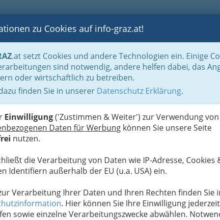
tionen zu Cookies auf info-graz.at!
B
F
G
B
GEN
LOGS
OTOS
ASTRONOMIE
RANCHEN
RAZ
.at setzt Cookies und andere Technologien ein. Einige C
üge nahe Graz - Sehenswürdigkeiten, Sport, Erlebnis Steiermark
Freizeit am 
rarbeitungen sind notwendig, andere helfen dabei, das An
ern oder wirtschaftlich zu betreiben.
 dazu finden Sie in unserer
Datenschutz Erklärung
.
W
A
er
Einwilligung
('Zustimmen & Weiter') zur Verwendung von
enbezogenen Daten für Werbung
können Sie unsere Seite
rei
nutzen.
chließt die Verarbeitung von Daten wie IP-Adresse, Cookies 
n Identifiern außerhalb der EU (u.a. USA) ein.
 zur Verarbeitung Ihrer Daten und Ihren Rechten finden Sie i
hutzinformation
. Hier können Sie Ihre Einwilligung jederzeit
fen sowie einzelne Verarbeitungszwecke abwählen. Notwen