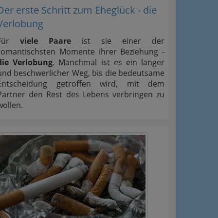
Der erste Schritt zum Eheglück - die
Verlobung
Für
viele Paare
ist sie einer der
romantischsten Momente ihrer Beziehung -
die Verlobung
. Manchmal ist es ein langer
und beschwerlicher Weg, bis die bedeutsame
Entscheidung getroffen wird, mit dem
Partner den Rest des Lebens verbringen zu
wollen.