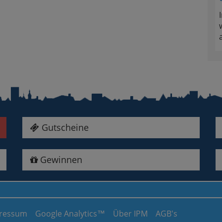
Gutscheine
Gewinnen
ressum
Google Analytics™
Über IPM
AGB's