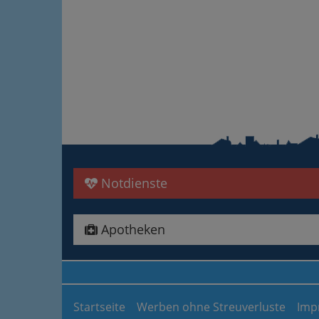
Notdienste
Apotheken
Startseite
Werben ohne Streuverluste
Imp