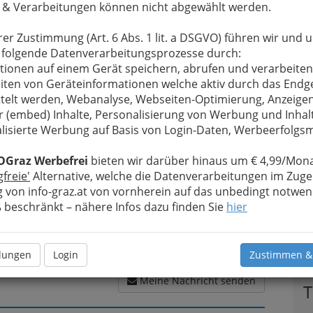
 & Verarbeitungen können nicht abgewählt werden.
rer Zustimmung (Art. 6 Abs. 1 lit. a DSGVO) führen wir und 
 folgende Datenverarbeitungsprozesse durch:
u bewahren
, verwenden wir an dieser Stelle zur
tionen auf einem Gerät speichern, abrufen und verarbeiten
Formular. Ihre Nachricht wird nach dem Absenden
iten von Geräteinformationen welche aktiv durch das Endg
ee weitergeleitet.
telt werden, Webanalyse, Webseiten-Optimierung, Anzeige
r (embed) Inhalte, Personalisierung von Werbung und Inhal
Meine Nachricht
lisierte Werbung auf Basis von Login-Daten, Werbeerfolg
OGraz Werbefrei
bieten wir darüber hinaus um € 4,99/Mona
gfreie'
Alternative, welche die Datenverarbeitungen im Zuge
 von info-graz.at von vornherein auf das unbedingt notwen
beschränkt – nähere Infos dazu finden Sie
hier
llungen
Login
Zustimmen &
Meine Nachricht senden
T