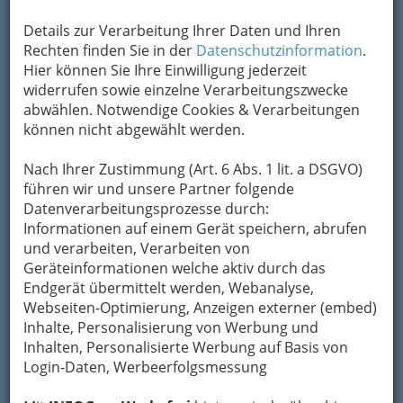
Um die Info-Graz Firmen
vor Spam-Mails zu
bewahren
, verwenden wir an dieser Stelle zur
Details zur Verarbeitung Ihrer Daten und Ihren
Übermittlung Ihrer Nachricht ein sicheres
Rechten finden Sie in der
Datenschutzinformation
.
Formular. Ihre Nachricht wird nach dem
Hier können Sie Ihre Einwilligung jederzeit
Absenden umgehend per Mail an das
widerrufen sowie einzelne Verarbeitungszwecke
Unternehmen Gaishorner See weitergeleitet.
abwählen. Notwendige Cookies & Verarbeitungen
können nicht abgewählt werden.
Mein Name
Nach Ihrer Zustimmung (Art. 6 Abs. 1 lit. a DSGVO)
führen wir und unsere Partner folgende
Meine Email Adresse
Datenverarbeitungsprozesse durch:
Informationen auf einem Gerät speichern, abrufen
und verarbeiten, Verarbeiten von
Geräteinformationen welche aktiv durch das
Mein Betreff
Endgerät übermittelt werden, Webanalyse,
Webseiten-Optimierung, Anzeigen externer (embed)
Inhalte, Personalisierung von Werbung und
Meine Nachricht
Inhalten, Personalisierte Werbung auf Basis von
Login-Daten, Werbeerfolgsmessung