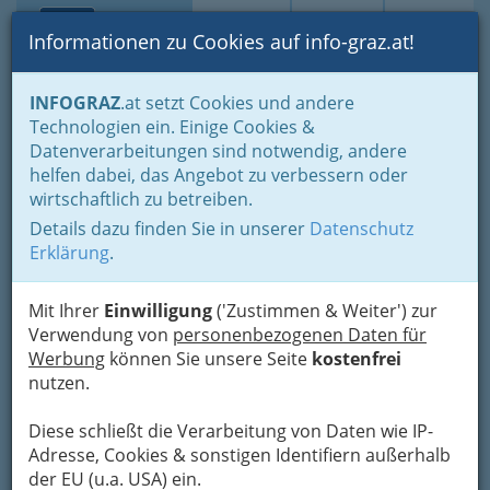
Toggle navi
Suche
Login
Menü
Informationen zu Cookies auf info-graz.at!
Home
Branchen
Tourismus & Freizeitwirtschaft
Bäder
INFOGRAZ
.at setzt Cookies und andere
Technologien ein. Einige Cookies &
Badesee Gaishorn
Nav
Datenverarbeitungen sind notwendig, andere
helfen dabei, das Angebot zu verbessern oder
Gaishorn am See 130, 8783 Gaishorn am See
wirtschaftlich zu betreiben.
+43 3617 23 00
Details dazu finden Sie in unserer
Datenschutz
Erklärung
.
Mit Ihrer
Einwilligung
('Zustimmen & Weiter') zur
Karte
Verwendung von
personenbezogenen Daten für
Werbung
können Sie unsere Seite
kostenfrei
Adresse mit Google Maps anschauen
nutzen.
Diese schließt die Verarbeitung von Daten wie IP-
Adresse, Cookies & sonstigen Identifiern außerhalb
Kontaktaufnahme
der EU (u.a. USA) ein.